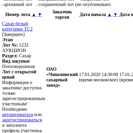
- архивный лот
- сохраненный лот (не опубликован)
Заказчик
Номер лота
▲
▼
Дата начала
▲
▼
Дата 
торгов
Сахар белый
категории ТС2
[Завершен]
Этап
Лот №:
1232
АУКЦИОН
Раздел:
Сахар
Вид закупки:
Попозиционная
ОАО
Лот с открытой
«Чишминский
17.01.2020 14:30:00
17.01.
ценой
сахарный
(время московское)
(время
Информация о
завод»
заказчике доступна
только
зарегистрированным
участникам!
Необходимо
авторизоваться
или
зарегистрироваться
и заполнить
профиль участника.