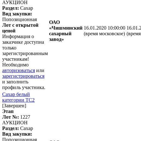
АУКЦИОН
Раздел:
Сахар
Вид закупки:
Попозиционная
ОАО
Лот с открытой
«Чишминский
16.01.2020 10:00:00
16.01.
ценой
сахарный
(время московское)
(время
Информация о
завод»
заказчике доступна
только
зарегистрированным
участникам!
Необходимо
авторизоваться
или
зарегистрироваться
и заполнить
профиль участника.
Сахар белый
категории ТС2
[Завершен]
Этап
Лот №:
1227
АУКЦИОН
Раздел:
Сахар
Вид закупки:
Попозиционная