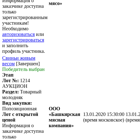
Информация о
мясо»
заказчике доступна
только
зарегистрированным
участникам!
Необходимо
авторизоваться
или
зарегистрироваться
и заполнить
профиль участника.
Свиньи живым
весом
[Завершен]
Победитель выбран
Этап
Лот №:
1214
АУКЦИОН
Раздел:
Товарный
молодняк
Вид закупки:
Попозиционная
ООО
Лот с открытой
«Башкирская
13.01.2020 15:30:00
13.01.
ценой
мясная
(время московское)
(время
Информация о
компания»
заказчике доступна
только