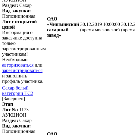
Раздел:
Сахар
Вид закупки:
Попозиционная
ОАО
Лот с открытой
«Чишминский
30.12.2019 10:00:00
30.12.
ценой
сахарный
(время московское)
(время
Информация о
завод»
заказчике доступна
только
зарегистрированным
участникам!
Необходимо
авторизоваться
или
зарегистрироваться
и заполнить
профиль участника.
Сахар белый
категории ТС2
[Завершен]
Этап
Лот №:
1173
АУКЦИОН
Раздел:
Сахар
Вид закупки:
Попозиционная
ОАО