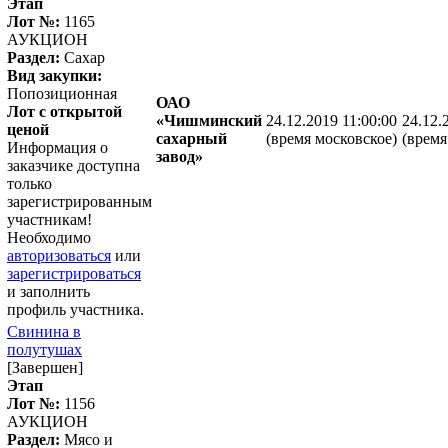
Этап
Лот №:
1165
АУКЦИОН
Раздел:
Сахар
Вид закупки:
Попозиционная
ОАО
Лот с открытой
«Чишминский
24.12.2019 11:00:00
24.12.
ценой
сахарный
(время московское)
(время
Информация о
завод»
заказчике доступна
только
зарегистрированным
участникам!
Необходимо
авторизоваться
или
зарегистрироваться
и заполнить
профиль участника.
Свинина в
полутушах
[Завершен]
Этап
Лот №:
1156
АУКЦИОН
Раздел:
Мясо и