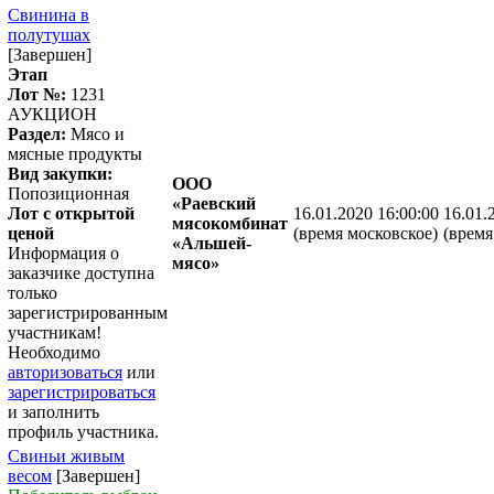
Свинина в
полутушах
[Завершен]
Этап
Лот №:
1231
АУКЦИОН
Раздел:
Мясо и
мясные продукты
Вид закупки:
ООО
Попозиционная
«Раевский
Лот с открытой
16.01.2020 16:00:00
16.01.
мясокомбинат
ценой
(время московское)
(время
«Альшей-
Информация о
мясо»
заказчике доступна
только
зарегистрированным
участникам!
Необходимо
авторизоваться
или
зарегистрироваться
и заполнить
профиль участника.
Свиньи живым
весом
[Завершен]