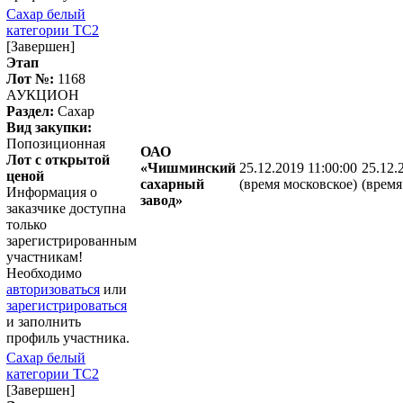
Сахар белый
категории ТС2
[Завершен]
Этап
Лот №:
1168
АУКЦИОН
Раздел:
Сахар
Вид закупки:
Попозиционная
ОАО
Лот с открытой
«Чишминский
25.12.2019 11:00:00
25.12.
ценой
сахарный
(время московское)
(время
Информация о
завод»
заказчике доступна
только
зарегистрированным
участникам!
Необходимо
авторизоваться
или
зарегистрироваться
и заполнить
профиль участника.
Сахар белый
категории ТС2
[Завершен]