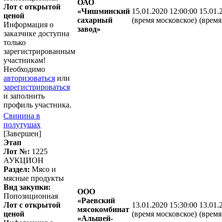
ОАО
Лот с открытой
«Чишминский
15.01.2020 12:00:00
15.01.
ценой
сахарный
(время московское)
(время
Информация о
завод»
заказчике доступна
только
зарегистрированным
участникам!
Необходимо
авторизоваться
или
зарегистрироваться
и заполнить
профиль участника.
Свинина в
полутушах
[Завершен]
Этап
Лот №:
1225
АУКЦИОН
Раздел:
Мясо и
мясные продукты
Вид закупки:
ООО
Попозиционная
«Раевский
Лот с открытой
13.01.2020 15:30:00
13.01.
мясокомбинат
ценой
(время московское)
(время
«Альшей-