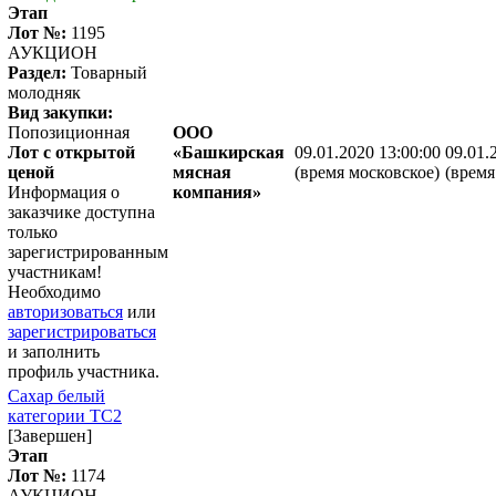
Этап
Лот №:
1195
АУКЦИОН
Раздел:
Товарный
молодняк
Вид закупки:
Попозиционная
ООО
Лот с открытой
«Башкирская
09.01.2020 13:00:00
09.01.
ценой
мясная
(время московское)
(время
Информация о
компания»
заказчике доступна
только
зарегистрированным
участникам!
Необходимо
авторизоваться
или
зарегистрироваться
и заполнить
профиль участника.
Сахар белый
категории ТС2
[Завершен]
Этап
Лот №:
1174
АУКЦИОН