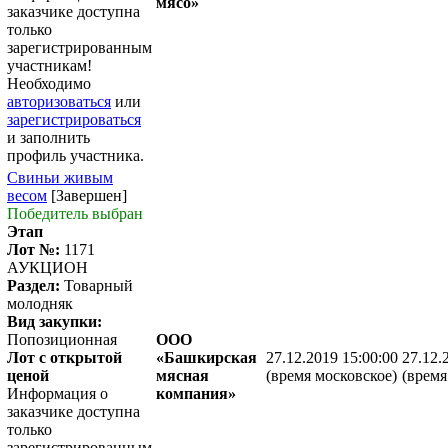
мясо»
заказчике доступна
только
зарегистрированным
участникам!
Необходимо
авторизоваться
или
зарегистрироваться
и заполнить
профиль участника.
Свиньи живым
весом
[Завершен]
Победитель выбран
Этап
Лот №:
1171
АУКЦИОН
Раздел:
Товарный
молодняк
Вид закупки:
Попозиционная
ООО
Лот с открытой
«Башкирская
27.12.2019 15:00:00
27.12.
ценой
мясная
(время московское)
(время
Информация о
компания»
заказчике доступна
только
зарегистрированным