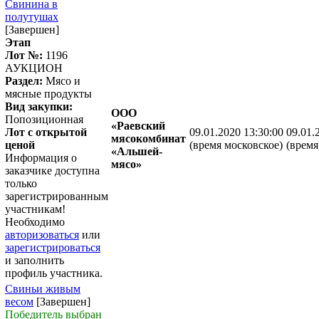
Свинина в
полутушах
[Завершен]
Этап
Лот №:
1196
АУКЦИОН
Раздел:
Мясо и
мясные продукты
Вид закупки:
ООО
Попозиционная
«Раевский
Лот с открытой
09.01.2020 13:30:00
09.01.
мясокомбинат
ценой
(время московское)
(время
«Альшей-
Информация о
мясо»
заказчике доступна
только
зарегистрированным
участникам!
Необходимо
авторизоваться
или
зарегистрироваться
и заполнить
профиль участника.
Свиньи живым
весом
[Завершен]
Победитель выбран