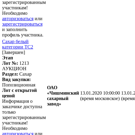
зарегистрированным
участникам!
Необходимо
авторизоваться
или
зарегистрироваться
и заполнить
профиль участника.
Сахар белый
категории ТС2
[Завершен]
Этап
Лот №:
1213
АУКЦИОН
Раздел:
Сахар
Вид закупки:
Попозиционная
ОАО
Лот с открытой
«Чишминский
13.01.2020 10:00:00
13.01.
ценой
сахарный
(время московское)
(время
Информация о
завод»
заказчике доступна
только
зарегистрированным
участникам!
Необходимо
авторизоваться
или