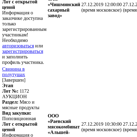
Лот с открытой
«Чишминский
27.12.2019 12:00:00
27.12.
ценой
сахарный
(время московское)
(время
Информация о
завод»
заказчике доступна
только
зарегистрированным
участникам!
Необходимо
авторизоваться
или
зарегистрироваться
и заполнить
профиль участника.
Свинина в
полутушах
[Завершен]
Этап
Лот №:
1172
АУКЦИОН
Раздел:
Мясо и
мясные продукты
Вид закупки:
ООО
Попозиционная
«Раевский
Лот с открытой
27.12.2019 10:30:00
27.12.
мясокомбинат
ценой
(время московское)
(время
«Альшей-
Информация о