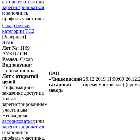
авторизоваться
или
зарегистрироваться
и заполнить
профиль участника.
Сахар белый
категории ТС2
[Завершен]
Этап
Лот №:
1169
АУКЦИОН
Раздел:
Сахар
Вид закупки:
Попозиционная
ОАО
Лот с открытой
«Чишминский
26.12.2019 11:00:00
26.12.
ценой
сахарный
(время московское)
(время
Информация о
завод»
заказчике доступна
только
зарегистрированным
участникам!
Необходимо
авторизоваться
или
зарегистрироваться
и заполнить
профиль участника.