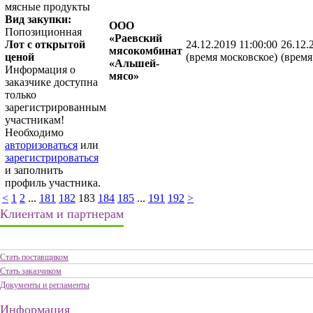
мясные продукты
Вид закупки:
ООО
Попозиционная
«Раевский
Лот с открытой
24.12.2019 11:00:00
26.12.
мясокомбинат
ценой
(время московское)
(время
«Альшей-
Информация о
мясо»
заказчике доступна
только
зарегистрированным
участникам!
Необходимо
авторизоваться
или
зарегистрироваться
и заполнить
профиль участника.
<
1
2
...
181
182
183
184
185
...
191
192
>
Клиентам и партнерам
Стать поставщиком
Стать заказчиком
Документы и регламенты
Информация