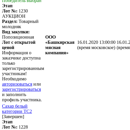
Победитель выбран
Этап
Лот №:
1230
АУКЦИОН
Раздел:
Товарный
молодняк
Вид закупки:
Попозиционная
ООО
Лот с открытой
«Башкирская
16.01.2020 13:00:00
16.01.
ценой
мясная
(время московское)
(время
Информация о
компания»
заказчике доступна
только
зарегистрированным
участникам!
Необходимо
авторизоваться
или
зарегистрироваться
и заполнить
профиль участника.
Сахар белый
категории ТС2
[Завершен]
Этап
Лот №:
1228