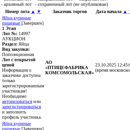
- архивный лот
- сохраненный лот (не опубликован)
Номер лота
▲
▼
Заказчик торгов
Дата начала
▲
Яйца куриные
пищевые
[Завершен]
1 Этап
Лот №:
14997
АУКЦИОН
Раздел:
Яйца
Вид закупки:
Попозиционная
Лот с открытой
АО
ценой
23.10.2025 12:45:
«ПТИЦЕФАБРИКА
Информация о
(время московско
КОМСОМОЛЬСКАЯ»
заказчике доступна
только
зарегистрированным
участникам!
Необходимо
авторизоваться
или
зарегистрироваться
и заполнить
профиль участника.
Яйца куриные
пищевые
[Завершен]