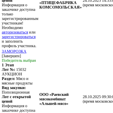
ценой
24.10.2025 14:35:
«ПТИЦЕФАБРИКА
Информация о
(время московско
КОМСОМОЛЬСКАЯ»
заказчике доступна
только
зарегистрированным
участникам!
Необходимо
авторизоваться
или
зарегистрироваться
и заполнить
профиль участника.
ЗАМОРОЗКА
[Завершен]
Победитель выбран
1 Этап
Лот №:
15032
АУКЦИОН
Раздел:
Мясо и
мясные продукты
Вид закупки:
Попозиционная
ООО «Раевский
Лот с открытой
28.10.2025 09:30:
мясокомбинат
ценой
(время московско
«Альшей-мясо»
Информация о
заказчике доступна