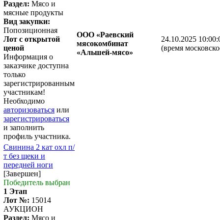
Раздел:
Мясо и
мясные продукты
Вид закупки:
Попозиционная
ООО «Раевский
Лот с открытой
24.10.2025 10:00:
мясокомбинат
ценой
(время московско
«Альшей-мясо»
Информация о
заказчике доступна
только
зарегистрированным
участникам!
Необходимо
авторизоваться
или
зарегистрироваться
и заполнить
профиль участника.
Свинина 2 кат охл п/
т без щеки и
передней ноги
[Завершен]
Победитель выбран
1 Этап
Лот №:
15014
АУКЦИОН
Раздел:
Мясо и