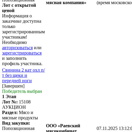
мясная компания»
(время московско
Лот с открытой
ценой
Информация о
заказчике доступна
только
зарегистрированным
участникам!
Необходимо
авторизоваться
или
зарегистрироваться
и заполнить
профиль участника.
Свинина 2 кат охл п/
т без щеки и
передней ноги
[Завершен]
Победитель выбран
1 Этап
Лот №:
15108
АУКЦИОН
Раздел:
Мясо и
мясные продукты
Вид закупки:
ООО «Раевский
Попозиционная
07.11.2025 13:12:
мясокомбинат