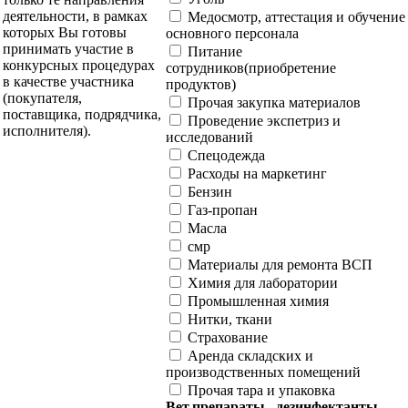
деятельности, в рамках
Медосмотр, аттестация и обучение
которых Вы готовы
основного персонала
принимать участие в
Питание
конкурсных процедурах
сотрудников(приобретение
в качестве участника
продуктов)
(покупателя,
Прочая закупка материалов
поставщика, подрядчика,
Проведение экспетриз и
исполнителя).
исследований
Спецодежда
Расходы на маркетинг
Бензин
Газ-пропан
Масла
смр
Материалы для ремонта ВСП
Химия для лаборатории
Промышленная химия
Нитки, ткани
Страхование
Аренда складских и
производственных помещений
Прочая тара и упаковка
Вет.препараты , дезинфектанты