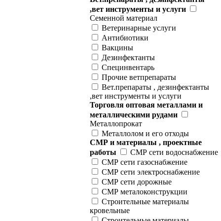
,вет инструменты и услуги
Семенной материал
Ветеринарные услуги
Антибиотики
Вакцины
Дезинфектанты
Специнвентарь
Прочие ветпрепараты
Вет.препараты , дезинфектанты
,вет инструменты и услуги
Торговля оптовая металлами и
металлическими рудами
Металлопрокат
Металлолом и его отходы
СМР и материалы , проектные
работы
СМР сети водоснабжение
СМР сети газоснабжение
СМР сети электроснабжение
СМР сети дорожные
СМР металоконструкции
Строительные материалы
кровельные
Строительные материалы