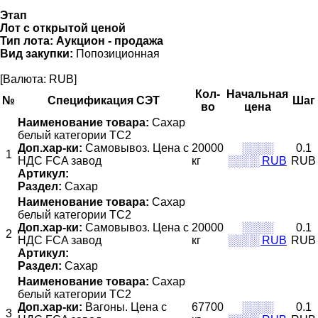
Этап
Лот с открытой ценой
Тип лота:
Аукцион - продажа
Вид закупки:
Попозиционная
[Валюта: RUB]
Кол-
Начальная
№
Спецификация СЭТ
Шаг
во
цена
Наименование товара:
Сахар
белый категории ТС2
Доп.хар-ки:
Самовывоз. Цена с
20000
░░░░
0.1
1
НДС FCA завод
кг
░░░░ RUB
RUB
Артикул:
Раздел:
Сахар
Наименование товара:
Сахар
белый категории ТС2
Доп.хар-ки:
Самовывоз. Цена с
20000
░░░░
0.1
2
НДС FCA завод
кг
░░░░ RUB
RUB
Артикул:
Раздел:
Сахар
Наименование товара:
Сахар
белый категории ТС2
Доп.хар-ки:
Вагоны. Цена с
67700
░░░░
0.1
3