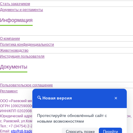
Стать заказчиком
Документы и регламенты
Информация
О компании
Политика конфиденциальности
Животноводство
Инструкция пользователя
Документы
Пользовательское соглашение
Регламент
×
🔍 Новая версия
ООО «Раевский мясокомбинат «Альшей-мясо»,
ОГРН 1090259000622
ИНН/КПП 0202008355 / 020201001
Протестируйте обновлённый сайт с
Юридический адрес: 452122, Республика Башкортостан, Альшеевский район,
новыми возможностями
с. Раевский, ул.Коммунистическая,18.
Тел.: +7 (34754) 2-26-70
Email:
etp@sti-trade.ru
Спросить позже
Перейти