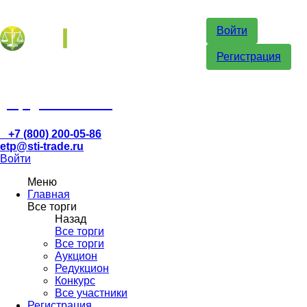
Войти
Регистрация
etp@sti-trade.ru
+7 (800) 200-05-86
etp@sti-trade.ru
Войти
Меню
Главная
Все торги
Назад
Все торги
Все торги
Аукцион
Редукцион
Конкурс
Все участники
Регистрация