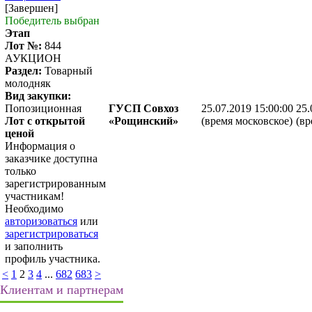
[Завершен]
Победитель выбран
Этап
Лот №:
844
АУКЦИОН
Раздел:
Товарный
молодняк
Вид закупки:
Попозиционная
ГУСП Совхоз
25.07.2019 15:00:00
25.
Лот с открытой
«Рощинский»
(время московское)
(вр
ценой
Информация о
заказчике доступна
только
зарегистрированным
участникам!
Необходимо
авторизоваться
или
зарегистрироваться
и заполнить
профиль участника.
<
1
2
3
4
...
682
683
>
Клиентам и партнерам