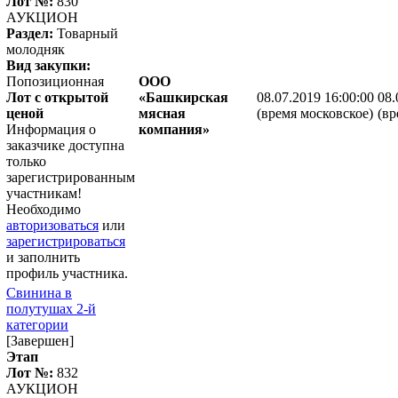
Лот №:
830
АУКЦИОН
Раздел:
Товарный
молодняк
Вид закупки:
Попозиционная
ООО
Лот с открытой
«Башкирская
08.07.2019 16:00:00
08.
ценой
мясная
(время московское)
(вр
Информация о
компания»
заказчике доступна
только
зарегистрированным
участникам!
Необходимо
авторизоваться
или
зарегистрироваться
и заполнить
профиль участника.
Свинина в
полутушах 2-й
категории
[Завершен]
Этап
Лот №:
832
АУКЦИОН