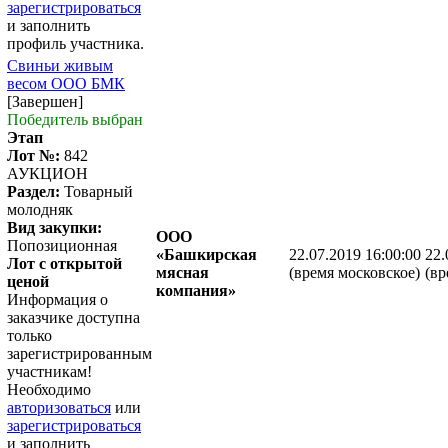
зарегистрироваться
и заполнить
профиль участника.
Свиньи живым
весом ООО БМК
[Завершен]
Победитель выбран
Этап
Лот №:
842
АУКЦИОН
Раздел:
Товарный
молодняк
Вид закупки:
ООО
Попозиционная
«Башкирская
22.07.2019 16:00:00
22.
Лот с открытой
мясная
(время московское)
(вр
ценой
компания»
Информация о
заказчике доступна
только
зарегистрированным
участникам!
Необходимо
авторизоваться
или
зарегистрироваться
и заполнить