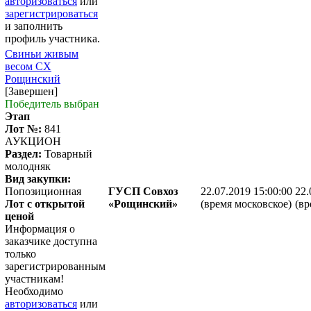
авторизоваться
или
зарегистрироваться
и заполнить
профиль участника.
Свиньи живым
весом СХ
Рощинский
[Завершен]
Победитель выбран
Этап
Лот №:
841
АУКЦИОН
Раздел:
Товарный
молодняк
Вид закупки:
Попозиционная
ГУСП Совхоз
22.07.2019 15:00:00
22.
Лот с открытой
«Рощинский»
(время московское)
(вр
ценой
Информация о
заказчике доступна
только
зарегистрированным
участникам!
Необходимо
авторизоваться
или