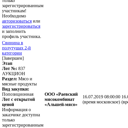
только
зарегистрированным
участникам!
Необходимо
авторизоваться
или
зарегистрироваться
и заполнить
профиль участника.
Свинина в
полутушах 2-й
категории
[Завершен]
Этап
Лот №:
837
АУКЦИОН
Раздел:
Мясо и
мясные продукты
Вид закупки:
Попозиционная
ООО «Раевский
16.07.2019 08:00:00
16.
Лот с открытой
мясокомбинат
(время московское)
(вр
ценой
«Альшей-мясо»
Информация о
заказчике доступна
только
зарегистрированным