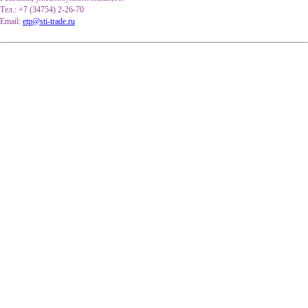
Тел.: +7 (34754) 2-26-70
Email:
etp@sti-trade.ru