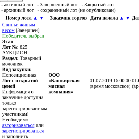
- активный лот
- Завершенный лот
- Закрытый лот
- архивный лот
- сохраненный лот (не опубликован)
Номер лота
▲
▼
Заказчик торгов
Дата начала
▲
▼
Да
Свиньи живым
весом
[Завершен]
Победитель выбран
Этап
Лот №:
825
АУКЦИОН
Раздел:
Товарный
молодняк
Вид закупки:
Попозиционная
ООО
Лот с открытой
«Башкирская
01.07.2019 16:00:00
01.
ценой
мясная
(время московское)
(вр
Информация о
компания»
заказчике доступна
только
зарегистрированным
участникам!
Необходимо
авторизоваться
или
зарегистрироваться
и заполнить