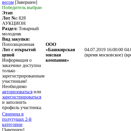
весом
[Завершен]
Победитель выбран
Этап
Лот №:
828
АУКЦИОН
Раздел:
Товарный
молодняк
Вид закупки:
Попозиционная
ООО
Лот с открытой
«Башкирская
04.07.2019 16:00:00
04.
ценой
мясная
(время московское)
(вр
Информация о
компания»
заказчике доступна
только
зарегистрированным
участникам!
Необходимо
авторизоваться
или
зарегистрироваться
и заполнить
профиль участника.
Свинина в
полутушах 2-й
категории
[Завершен]