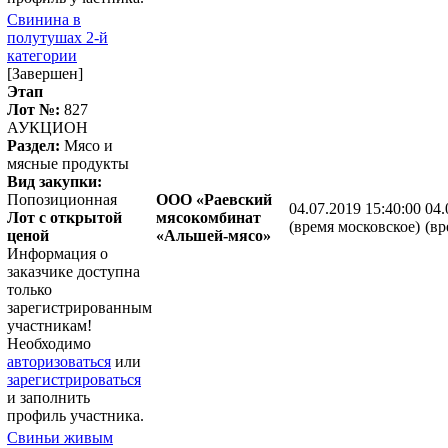
Свинина в
полутушах 2-й
категории
[Завершен]
Этап
Лот №:
827
АУКЦИОН
Раздел:
Мясо и
мясные продукты
Вид закупки:
Попозиционная
ООО «Раевский
04.07.2019 15:40:00
04.
Лот с открытой
мясокомбинат
(время московское)
(вр
ценой
«Альшей-мясо»
Информация о
заказчике доступна
только
зарегистрированным
участникам!
Необходимо
авторизоваться
или
зарегистрироваться
и заполнить
профиль участника.
Свиньи живым