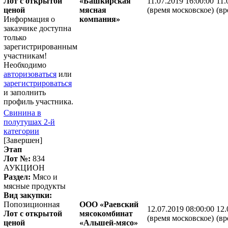
Лот с открытой
«Башкирская
11.07.2019 16:00:00
11.
ценой
мясная
(время московское)
(вр
Информация о
компания»
заказчике доступна
только
зарегистрированным
участникам!
Необходимо
авторизоваться
или
зарегистрироваться
и заполнить
профиль участника.
Свинина в
полутушах 2-й
категории
[Завершен]
Этап
Лот №:
834
АУКЦИОН
Раздел:
Мясо и
мясные продукты
Вид закупки:
Попозиционная
ООО «Раевский
12.07.2019 08:00:00
12.
Лот с открытой
мясокомбинат
(время московское)
(вр
ценой
«Альшей-мясо»