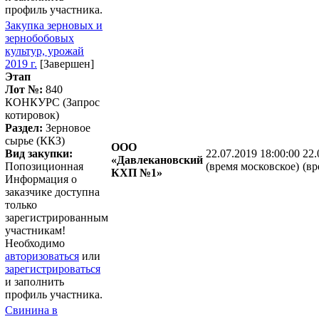
профиль участника.
Закупка зерновых и
зернобобовых
культур, урожай
2019 г.
[Завершен]
Этап
Лот №:
840
КОНКУРС (Запрос
котировок)
Раздел:
Зерновое
сырье (ККЗ)
ООО
Вид закупки:
22.07.2019 18:00:00
22.
«Давлекановский
Попозиционная
(время московское)
(вр
КХП №1»
Информация о
заказчике доступна
только
зарегистрированным
участникам!
Необходимо
авторизоваться
или
зарегистрироваться
и заполнить
профиль участника.
Свинина в