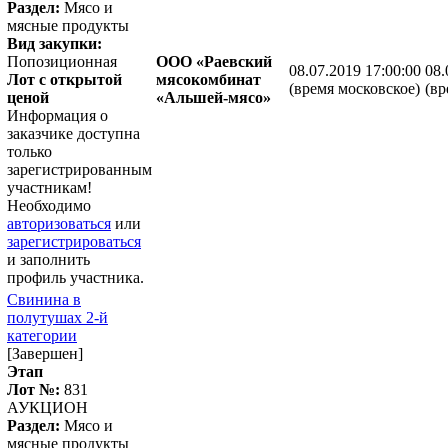
Раздел:
Мясо и
мясные продукты
Вид закупки:
Попозиционная
ООО «Раевский
08.07.2019 17:00:00
08.
Лот с открытой
мясокомбинат
(время московское)
(вр
ценой
«Альшей-мясо»
Информация о
заказчике доступна
только
зарегистрированным
участникам!
Необходимо
авторизоваться
или
зарегистрироваться
и заполнить
профиль участника.
Свинина в
полутушах 2-й
категории
[Завершен]
Этап
Лот №:
831
АУКЦИОН
Раздел:
Мясо и
мясные продукты