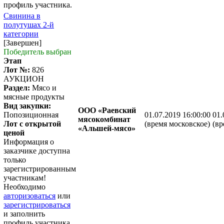
профиль участника.
Свинина в
полутушах 2-й
категории
[Завершен]
Победитель выбран
Этап
Лот №:
826
АУКЦИОН
Раздел:
Мясо и
мясные продукты
Вид закупки:
ООО «Раевский
Попозиционная
01.07.2019 16:00:00
01.
мясокомбинат
Лот с открытой
(время московское)
(вр
«Альшей-мясо»
ценой
Информация о
заказчике доступна
только
зарегистрированным
участникам!
Необходимо
авторизоваться
или
зарегистрироваться
и заполнить
профиль участника.