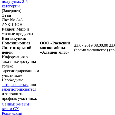
полутушах 2-й
категории
[Завершен]
Этап
Лот №:
843
АУКЦИОН
Раздел:
Мясо и
мясные продукты
Вид закупки:
Попозиционная
ООО «Раевский
23.07.2019 08:00:00
23.
Лот с открытой
мясокомбинат
(время московское)
(вр
ценой
«Альшей-мясо»
Информация о
заказчике доступна
только
зарегистрированным
участникам!
Необходимо
авторизоваться
или
зарегистрироваться
и заполнить
профиль участника.
Свиньи живым
весом СХ
Рощинский