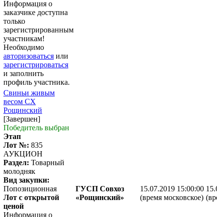
Информация о
заказчике доступна
только
зарегистрированным
участникам!
Необходимо
авторизоваться
или
зарегистрироваться
и заполнить
профиль участника.
Свиньи живым
весом СХ
Рощинский
[Завершен]
Победитель выбран
Этап
Лот №:
835
АУКЦИОН
Раздел:
Товарный
молодняк
Вид закупки:
Попозиционная
ГУСП Совхоз
15.07.2019 15:00:00
15.
Лот с открытой
«Рощинский»
(время московское)
(вр
ценой
Информация о