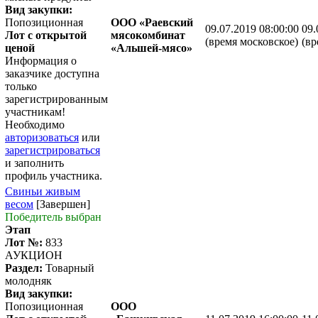
Вид закупки:
Попозиционная
ООО «Раевский
09.07.2019 08:00:00
09.
Лот с открытой
мясокомбинат
(время московское)
(вр
ценой
«Альшей-мясо»
Информация о
заказчике доступна
только
зарегистрированным
участникам!
Необходимо
авторизоваться
или
зарегистрироваться
и заполнить
профиль участника.
Свиньи живым
весом
[Завершен]
Победитель выбран
Этап
Лот №:
833
АУКЦИОН
Раздел:
Товарный
молодняк
Вид закупки:
Попозиционная
ООО