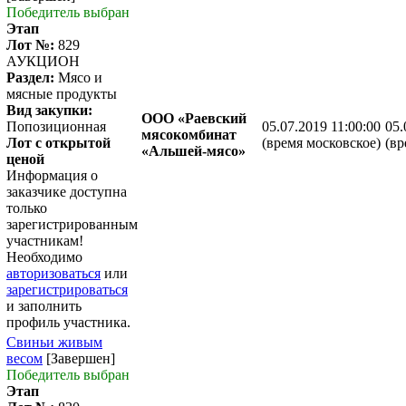
Победитель выбран
Этап
Лот №:
829
АУКЦИОН
Раздел:
Мясо и
мясные продукты
Вид закупки:
ООО «Раевский
Попозиционная
05.07.2019 11:00:00
05.
мясокомбинат
Лот с открытой
(время московское)
(вр
«Альшей-мясо»
ценой
Информация о
заказчике доступна
только
зарегистрированным
участникам!
Необходимо
авторизоваться
или
зарегистрироваться
и заполнить
профиль участника.
Свиньи живым
весом
[Завершен]
Победитель выбран
Этап