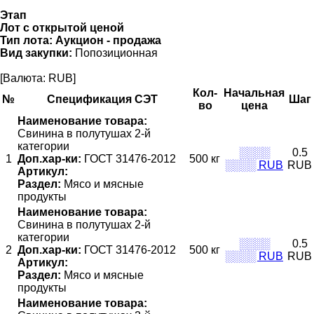
Этап
Лот с открытой ценой
Тип лота:
Аукцион - продажа
Вид закупки:
Попозиционная
[Валюта: RUB]
Кол-
Начальная
№
Спецификация СЭТ
Шаг
во
цена
Наименование товара:
Свинина в полутушах 2-й
категории
░░░░
0.5
1
Доп.хар-ки:
ГОСТ 31476-2012
500 кг
░░░░ RUB
RUB
Артикул:
Раздел:
Мясо и мясные
продукты
Наименование товара:
Свинина в полутушах 2-й
категории
░░░░
0.5
2
Доп.хар-ки:
ГОСТ 31476-2012
500 кг
░░░░ RUB
RUB
Артикул:
Раздел:
Мясо и мясные
продукты
Наименование товара: