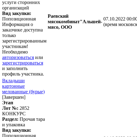
услуги сторонних
организаций
Вид закупки:
Раевский
Попозиционная
07.10.2022 00:0
мясокомбинат"Альшей-
Информация о
(время московск
мясо, ООО
заказчике доступна
только
зарегистрированным
участникам!
Необходимо
авторизоваться
или
зарегистрироваться
и заполнить
профиль участника.
Вкладыши
картонные
мелованные (бурые)
[Завершен]
Этап
Лот №:
2852
КОНКУРС
Раздел:
Прочая тара
и упаковка
Вид закупки:
Попозиционная