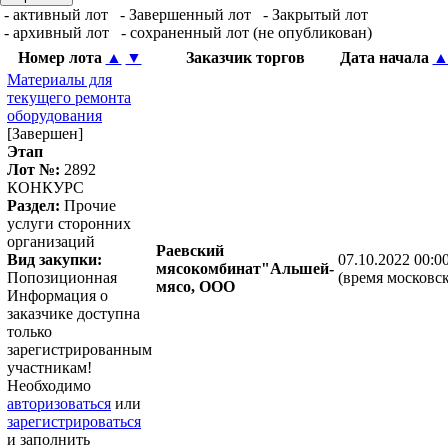
- активный лот
- Завершенный лот
- Закрытый лот
- архивный лот
- сохраненный лот (не опубликован)
Номер лота
▲
▼
Заказчик торгов
Дата начала
Материалы для
текущего ремонта
оборудования
[Завершен]
Этап
Лот №:
2892
КОНКУРС
Раздел:
Прочие
услуги сторонних
организаций
Раевский
Вид закупки:
07.10.2022 00:0
мясокомбинат"Альшей-
Попозиционная
(время московск
мясо, ООО
Информация о
заказчике доступна
только
зарегистрированным
участникам!
Необходимо
авторизоваться
или
зарегистрироваться
и заполнить