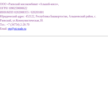
ООО «Раевский мясокомбинат «Альшей-мясо»,
ОГРН 1090259000622
ИНН/КПП 0202008355 / 020201001
Юридический адрес: 452122, Республика Башкортостан, Альшеевский район, с.
Раевский, ул.Коммунистическая,18.
Тел.: +7 (34754) 2-26-70
Email:
etp@sti-trade.ru