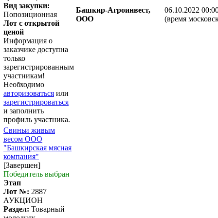
Вид закупки:
Башкир-Агроинвест,
06.10.2022 00:0
Попозиционная
ООО
(время московск
Лот с открытой
ценой
Информация о
заказчике доступна
только
зарегистрированным
участникам!
Необходимо
авторизоваться
или
зарегистрироваться
и заполнить
профиль участника.
Свиньи живым
весом ООО
"Башкирская мясная
компания"
[Завершен]
Победитель выбран
Этап
Лот №:
2887
АУКЦИОН
Раздел:
Товарный
молодняк