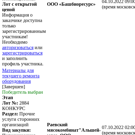
04.10.2022 09:0
Лот с открытой
ООО «Башбиоресурс»
(время московск
ценой
Информация о
заказчике доступна
только
зарегистрированным
участникам!
Необходимо
авторизоваться
или
зарегистрироваться
и заполнить
профиль участника.
Материалы для
текущего ремонта
оборудования
[Завершен]
Победитель выбран
Этап
Лот №:
2884
КОНКУРС
Раздел:
Прочие
услуги сторонних
организаций
Раевский
07.10.2022 02:0
Вид закупки:
мясокомбинат"Альшей-
(время московск