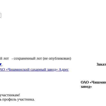
й лот
- сохраненный лот (не опубликован)
▼
Заказ
 ОАО «Чишминский сахарный завод» Адрес
ОАО «Чишмин
завод»
 участникам!
ь профиль участника.