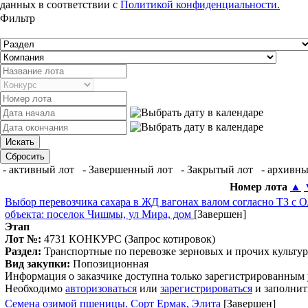
данных в соответствии с
Политикой конфиденциальности.
Фильтр
- активный лот
- Завершенный лот
- Закрытый лот
- архивны
Номер лота
▲
Выбор перевозчика сахара в ЖД вагонах валом согласно ТЗ с
объекта: поселок Чишмы, ул Мира, дом
[Завершен]
Этап
Лот №:
4731
КОНКУРС (Запрос котировок)
Раздел:
Транспортные по перевозке зерновых и прочих культур
Вид закупки:
Попозиционная
Информация о заказчике доступна только зарегистрированным
Необходимо
авторизоваться
или
зарегистрироваться
и заполнит
Семена озимой пшеницы. Сорт Ермак, Элита
[Завершен]