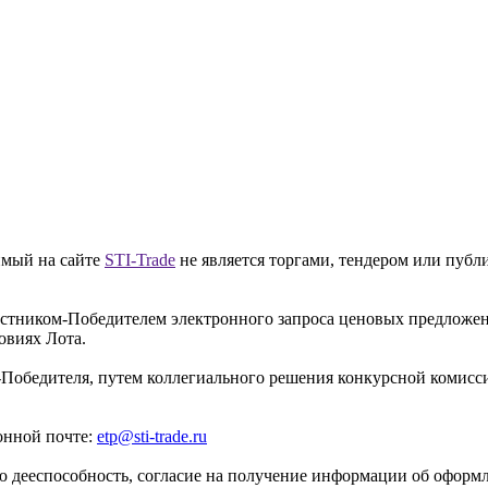
имый на сайте
STI-Trade
не является торгами, тендером или публ
частником-Победителем электронного запроса ценовых предложе
овиях Лота.
-Победителя, путем коллегиального решения конкурсной комисси
онной почте:
etp@sti-trade.ru
 дееспособность, согласие на получение информации об оформле