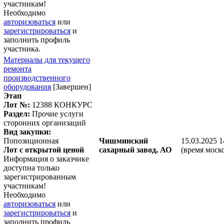
участникам!
Необходимо
авторизоваться
или
зарегистрироваться
и
заполнить профиль
участника.
Материалы для текущего
ремонта
производственного
оборудования
[Завершен]
Этап
Лот №:
12388
КОНКУРС
Раздел:
Прочие услуги
сторонних организаций
Вид закупки:
Попозиционная
Чишминский
15.03.2025 1
Лот с открытой ценой
сахарный завод, АО
(время моск
Информация о заказчике
доступна только
зарегистрированным
участникам!
Необходимо
авторизоваться
или
зарегистрироваться
и
заполнить профиль