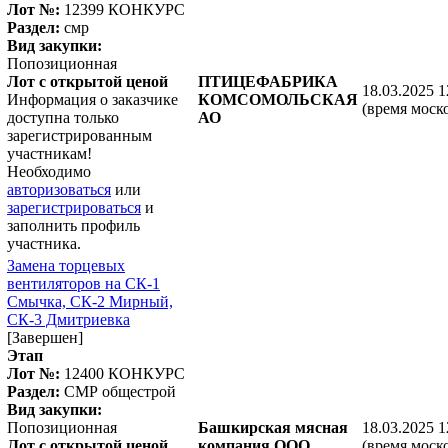
Лот №:
12399
КОНКУРС
Раздел:
смр
Вид закупки:
Попозиционная
Лот с открытой ценой
ПТИЦЕФАБРИКА
18.03.2025 1
Информация о заказчике
КОМСОМОЛЬСКАЯ
(время моск
доступна только
АО
зарегистрированным
участникам!
Необходимо
авторизоваться
или
зарегистрироваться
и
заполнить профиль
участника.
Замена торцевых
вентиляторов на СК-1
Смычка, СК-2 Мирный,
СК-3 Дмитриевка
[Завершен]
Этап
Лот №:
12400
КОНКУРС
Раздел:
СМР общестрой
Вид закупки:
Попозиционная
Башкирская мясная
18.03.2025 1
Лот с открытой ценой
компания ООО
(время моск