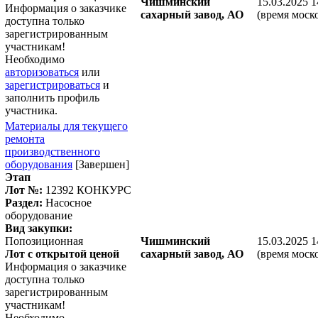
Чишминский
15.03.2025 1
Информация о заказчике
сахарный завод, АО
(время моск
доступна только
зарегистрированным
участникам!
Необходимо
авторизоваться
или
зарегистрироваться
и
заполнить профиль
участника.
Материалы для текущего
ремонта
производственного
оборудования
[Завершен]
Этап
Лот №:
12392
КОНКУРС
Раздел:
Насосное
оборудование
Вид закупки:
Попозиционная
Чишминский
15.03.2025 1
Лот с открытой ценой
сахарный завод, АО
(время моск
Информация о заказчике
доступна только
зарегистрированным
участникам!
Необходимо