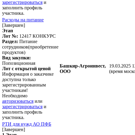
зарегистрироваться
и
заполнить профиль
участника.
Расходы на питание
[Завершен]
Этап
Лот №:
12417
КОНКУРС
Раздел:
Питание
сотрудников(приобретение
продуктов)
Вид закупки:
Попозиционная
Башкир-Агроинвест,
19.03.2025 1
Лот с открытой ценой
ООО
(время моск
Информация о заказчике
доступна только
зарегистрированным
участникам!
Необходимо
авторизоваться
или
зарегистрироваться
и
заполнить профиль
участника.
РТИ для нужд АО ПФБ
[Завершен]
1 Этап