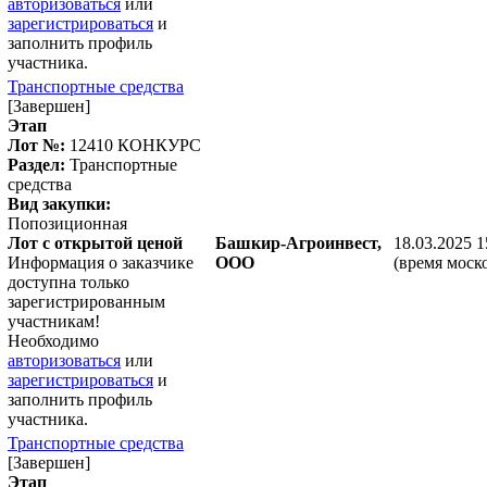
авторизоваться
или
зарегистрироваться
и
заполнить профиль
участника.
Транспортные средства
[Завершен]
Этап
Лот №:
12410
КОНКУРС
Раздел:
Транспортные
средства
Вид закупки:
Попозиционная
Лот с открытой ценой
Башкир-Агроинвест,
18.03.2025 1
Информация о заказчике
ООО
(время моск
доступна только
зарегистрированным
участникам!
Необходимо
авторизоваться
или
зарегистрироваться
и
заполнить профиль
участника.
Транспортные средства
[Завершен]
Этап