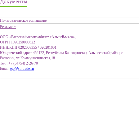
Документы
Пользовательское соглашение
Регламент
ООО «Раевский мясокомбинат «Альшей-мясо»,
ОГРН 1090259000622
ИНН/КПП 0202008355 / 020201001
Юридический адрес: 452122, Республика Башкортостан, Альшеевский район, с.
Раевский, ул.Коммунистическая,18.
Тел.: +7 (34754) 2-26-70
Email:
etp@sti-trade.ru