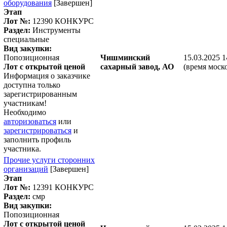
оборудования
[Завершен]
Этап
Лот №:
12390
КОНКУРС
Раздел:
Инструменты
специальные
Вид закупки:
Попозиционная
Чишминский
15.03.2025 1
Лот с открытой ценой
сахарный завод, АО
(время моск
Информация о заказчике
доступна только
зарегистрированным
участникам!
Необходимо
авторизоваться
или
зарегистрироваться
и
заполнить профиль
участника.
Прочие услуги сторонних
организаций
[Завершен]
Этап
Лот №:
12391
КОНКУРС
Раздел:
смр
Вид закупки:
Попозиционная
Лот с открытой ценой