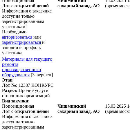
Попозиционная
Чишминский
15.03.2025 1
Лот с открытой ценой
сахарный завод, АО
(время моск
Информация о заказчике
доступна только
зарегистрированным
участникам!
Необходимо
авторизоваться
или
зарегистрироваться
и
заполнить профиль
участника.
Материалы для текущего
ремонта
производственного
оборудования
[Завершен]
Этап
Лот №:
12387
КОНКУРС
Раздел:
Прочие услуги
сторонних организаций
Вид закупки:
Попозиционная
Чишминский
15.03.2025 1
Лот с открытой ценой
сахарный завод, АО
(время моск
Информация о заказчике
доступна только
зарегистрированным