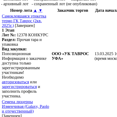
- архивный лот
- сохраненный лот (не опубликован)
Номер лота
▲
▼
Заказчик торгов
Дата нача
Самоклеящаяся этикетка
термо ГК Таврос (2кв.
2025г.)
[Завершен]
1 Этап
Лот №:
12378
КОНКУРС
Раздел:
Прочая тара и
упаковка
Вид закупки:
Попозиционная
ООО «УК ТАВРОС
13.03.2025 1
Информация о заказчике
УФА»
(время моск
доступна только
зарегистрированным
участникам!
Необходимо
авторизоваться
или
зарегистрироваться
и
заполнить профиль
участника.
Семена люцерны
Изменчивая (Galaxy, Paolo
и отечественный)
[Завершен]