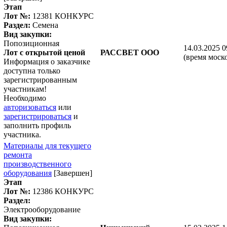
Этап
Лот №:
12381
КОНКУРС
Раздел:
Семена
Вид закупки:
Попозиционная
14.03.2025 0
Лот с открытой ценой
РАССВЕТ ООО
(время моск
Информация о заказчике
доступна только
зарегистрированным
участникам!
Необходимо
авторизоваться
или
зарегистрироваться
и
заполнить профиль
участника.
Материалы для текущего
ремонта
производственного
оборудования
[Завершен]
Этап
Лот №:
12386
КОНКУРС
Раздел:
Электрооборудование
Вид закупки: