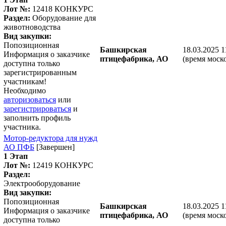
Лот №:
12418
КОНКУРС
Раздел:
Оборудование для
животноводства
Вид закупки:
Попозиционная
Башкирская
18.03.2025 1
Информация о заказчике
птицефабрика, АО
(время моск
доступна только
зарегистрированным
участникам!
Необходимо
авторизоваться
или
зарегистрироваться
и
заполнить профиль
участника.
Мотор-редуктора для нужд
АО ПФБ
[Завершен]
1 Этап
Лот №:
12419
КОНКУРС
Раздел:
Электрооборудование
Вид закупки:
Попозиционная
Башкирская
18.03.2025 1
Информация о заказчике
птицефабрика, АО
(время моск
доступна только