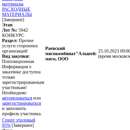
материалы
РАСХОДНЫЕ
МАТЕРИАЛЫ
[Завершен]
Этап
Лот №:
5942
КОНКУРС
Раздел:
Прочие
услуги сторонних
Раевский
организаций
25.10.2023 09:0
мясокомбинат"Альшей-
Вид закупки:
(время московск
мясо, ООО
Попозиционная
Информация о
заказчике доступна
только
зарегистрированным
участникам!
Необходимо
авторизоваться
или
зарегистрироваться
и заполнить
профиль участника.
Спирт этиловый
95%
[Завершен]