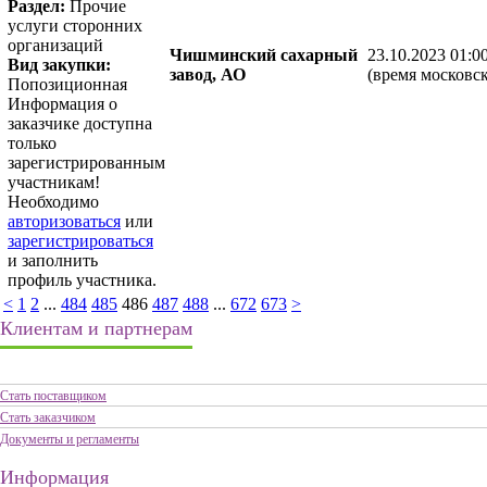
Раздел:
Прочие
услуги сторонних
организаций
Чишминский сахарный
23.10.2023 01:0
Вид закупки:
завод, АО
(время московск
Попозиционная
Информация о
заказчике доступна
только
зарегистрированным
участникам!
Необходимо
авторизоваться
или
зарегистрироваться
и заполнить
профиль участника.
<
1
2
...
484
485
486
487
488
...
672
673
>
Клиентам и партнерам
Стать поставщиком
Стать заказчиком
Документы и регламенты
Информация