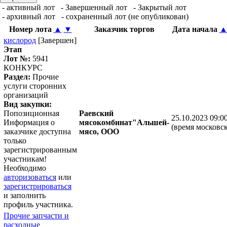
- активный лот
- Завершенный лот
- Закрытый лот
- архивный лот
- сохраненный лот (не опубликован)
Номер лота
▲
▼
Заказчик торгов
Дата начала
кислород
[Завершен]
Этап
Лот №:
5941
КОНКУРС
Раздел:
Прочие
услуги сторонних
организаций
Вид закупки:
Попозиционная
Раевский
25.10.2023 09:0
Информация о
мясокомбинат"Альшей-
(время московск
заказчике доступна
мясо, ООО
только
зарегистрированным
участникам!
Необходимо
авторизоваться
или
зарегистрироваться
и заполнить
профиль участника.
Прочие запчасти и
расходные