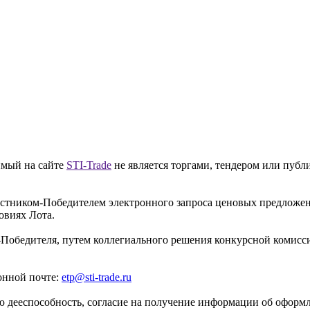
имый на сайте
STI-Trade
не является торгами, тендером или публ
частником-Победителем электронного запроса ценовых предложе
овиях Лота.
-Победителя, путем коллегиального решения конкурсной комисси
онной почте:
etp@sti-trade.ru
 дееспособность, согласие на получение информации об оформле