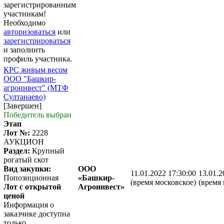
зарегистрированным
участникам!
Необходимо
авторизоваться
или
зарегистрироваться
и заполнить
профиль участника.
КРС живым весом
ООО "Башкир-
агроинвест" (МТФ
Султанаево)
[Завершен]
Победитель выбран
Этап
Лот №:
2228
АУКЦИОН
Раздел:
Крупный
рогатый скот
Вид закупки:
ООО
11.01.2022 17:30:00
13.01.2
Попозиционная
«Башкир-
(время московское)
(время 
Лот с открытой
Агроинвест»
ценой
Информация о
заказчике доступна
только