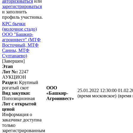
авторизоваться
или
зарегистрироваться
и заполнить
профиль участника.
КРС бычки
(молочное стадо)
ООО "Башкир-
агроинвест" (МТФ
Восточный, МТФ
Санны, МТФ
Султанаево)
[Завершен]
Этап
Лот №:
2247
АУКЦИОН
Раздел:
Крупный
рогатый скот
ООО
25.01.2022 12:30:00
01.02.2
Вид закупки:
«Башкир-
(время московское)
(время 
Попозиционная
Агроинвест»
Лот с открытой
ценой
Информация о
заказчике доступна
только
зарегистрированным