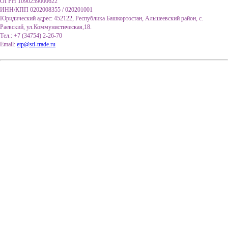
ОГРН 1090259000622
ИНН/КПП 0202008355 / 020201001
Юридический адрес: 452122, Республика Башкортостан, Альшеевский район, с.
Раевский, ул.Коммунистическая,18.
Тел.: +7 (34754) 2-26-70
Email:
etp@sti-trade.ru