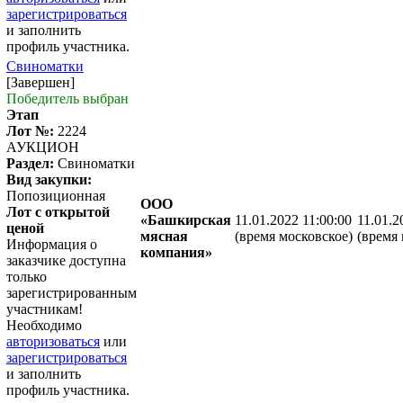
зарегистрироваться
и заполнить
профиль участника.
Свиноматки
[Завершен]
Победитель выбран
Этап
Лот №:
2224
АУКЦИОН
Раздел:
Свиноматки
Вид закупки:
Попозиционная
ООО
Лот с открытой
«Башкирская
11.01.2022 11:00:00
11.01.2
ценой
мясная
(время московское)
(время 
Информация о
компания»
заказчике доступна
только
зарегистрированным
участникам!
Необходимо
авторизоваться
или
зарегистрироваться
и заполнить
профиль участника.