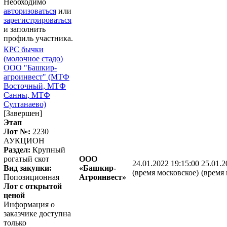
Необходимо
авторизоваться
или
зарегистрироваться
и заполнить
профиль участника.
КРС бычки
(молочное стадо)
ООО "Башкир-
агроинвест" (МТФ
Восточный, МТФ
Санны, МТФ
Султанаево)
[Завершен]
Этап
Лот №:
2230
АУКЦИОН
Раздел:
Крупный
рогатый скот
ООО
24.01.2022 19:15:00
25.01.2
Вид закупки:
«Башкир-
(время московское)
(время 
Попозиционная
Агроинвест»
Лот с открытой
ценой
Информация о
заказчике доступна
только