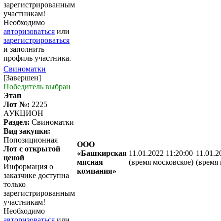
зарегистрированным
участникам!
Необходимо
авторизоваться
или
зарегистрироваться
и заполнить
профиль участника.
Свиноматки
[Завершен]
Победитель выбран
Этап
Лот №:
2225
АУКЦИОН
Раздел:
Свиноматки
Вид закупки:
Попозиционная
ООО
Лот с открытой
«Башкирская
11.01.2022 11:20:00
11.01.2
ценой
мясная
(время московское)
(время 
Информация о
компания»
заказчике доступна
только
зарегистрированным
участникам!
Необходимо
авторизоваться
или