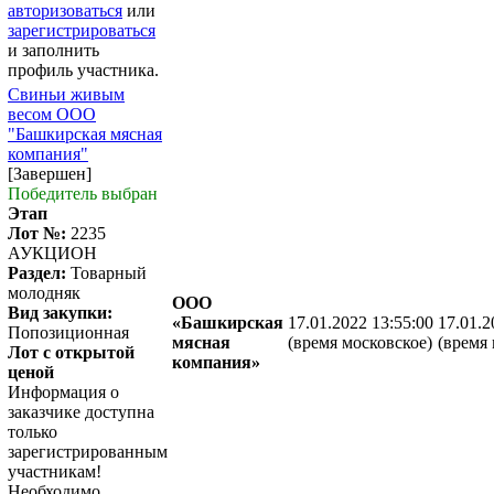
авторизоваться
или
зарегистрироваться
и заполнить
профиль участника.
Свиньи живым
весом ООО
"Башкирская мясная
компания"
[Завершен]
Победитель выбран
Этап
Лот №:
2235
АУКЦИОН
Раздел:
Товарный
молодняк
ООО
Вид закупки:
«Башкирская
17.01.2022 13:55:00
17.01.2
Попозиционная
мясная
(время московское)
(время 
Лот с открытой
компания»
ценой
Информация о
заказчике доступна
только
зарегистрированным
участникам!
Необходимо