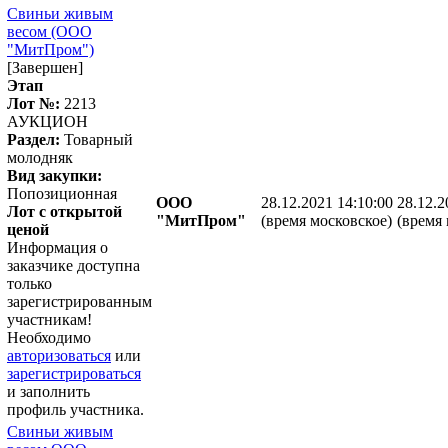
Свиньи живым
весом (ООО
"МитПром")
[Завершен]
Этап
Лот №:
2213
АУКЦИОН
Раздел:
Товарный
молодняк
Вид закупки:
Попозиционная
ООО
28.12.2021 14:10:00
28.12.2
Лот с открытой
"МитПром"
(время московское)
(время 
ценой
Информация о
заказчике доступна
только
зарегистрированным
участникам!
Необходимо
авторизоваться
или
зарегистрироваться
и заполнить
профиль участника.
Свиньи живым