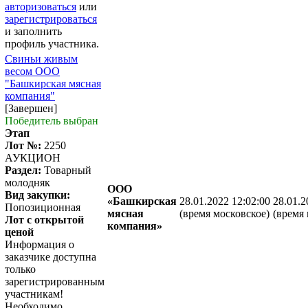
авторизоваться
или
зарегистрироваться
и заполнить
профиль участника.
Свиньи живым
весом ООО
"Башкирская мясная
компания"
[Завершен]
Победитель выбран
Этап
Лот №:
2250
АУКЦИОН
Раздел:
Товарный
молодняк
ООО
Вид закупки:
«Башкирская
28.01.2022 12:02:00
28.01.2
Попозиционная
мясная
(время московское)
(время 
Лот с открытой
компания»
ценой
Информация о
заказчике доступна
только
зарегистрированным
участникам!
Необходимо