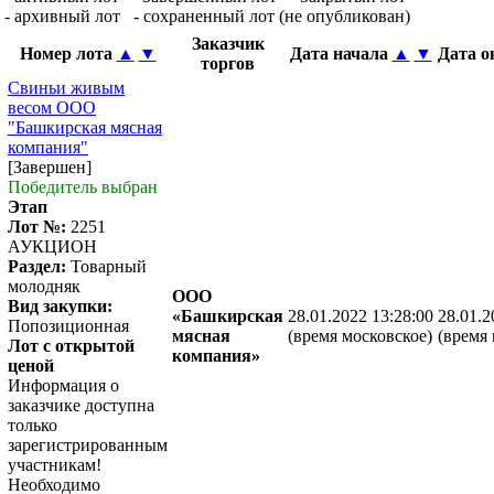
- архивный лот
- сохраненный лот (не опубликован)
Заказчик
Номер лота
▲
▼
Дата начала
▲
▼
Дата 
торгов
Свиньи живым
весом ООО
"Башкирская мясная
компания"
[Завершен]
Победитель выбран
Этап
Лот №:
2251
АУКЦИОН
Раздел:
Товарный
молодняк
ООО
Вид закупки:
«Башкирская
28.01.2022 13:28:00
28.01.2
Попозиционная
мясная
(время московское)
(время 
Лот с открытой
компания»
ценой
Информация о
заказчике доступна
только
зарегистрированным
участникам!
Необходимо