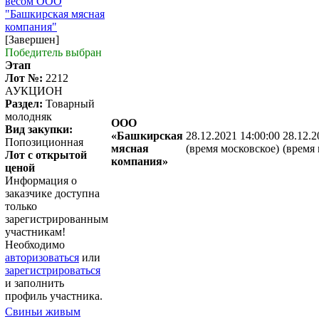
весом ООО
"Башкирская мясная
компания"
[Завершен]
Победитель выбран
Этап
Лот №:
2212
АУКЦИОН
Раздел:
Товарный
молодняк
ООО
Вид закупки:
«Башкирская
28.12.2021 14:00:00
28.12.2
Попозиционная
мясная
(время московское)
(время 
Лот с открытой
компания»
ценой
Информация о
заказчике доступна
только
зарегистрированным
участникам!
Необходимо
авторизоваться
или
зарегистрироваться
и заполнить
профиль участника.
Свиньи живым