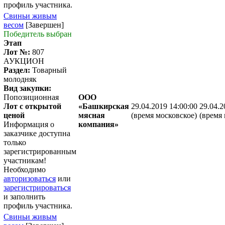
профиль участника.
Свиньи живым
весом
[Завершен]
Победитель выбран
Этап
Лот №:
807
АУКЦИОН
Раздел:
Товарный
молодняк
Вид закупки:
Попозиционная
ООО
Лот с открытой
«Башкирская
29.04.2019 14:00:00
29.04.2
ценой
мясная
(время московское)
(время 
Информация о
компания»
заказчике доступна
только
зарегистрированным
участникам!
Необходимо
авторизоваться
или
зарегистрироваться
и заполнить
профиль участника.
Свиньи живым