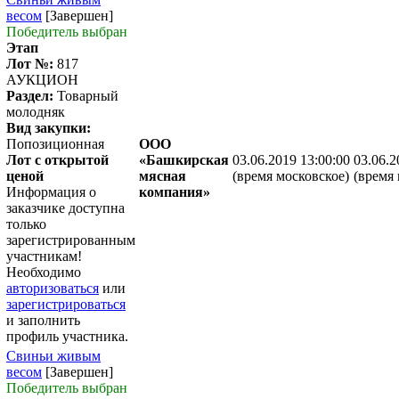
весом
[Завершен]
Победитель выбран
Этап
Лот №:
817
АУКЦИОН
Раздел:
Товарный
молодняк
Вид закупки:
Попозиционная
ООО
Лот с открытой
«Башкирская
03.06.2019 13:00:00
03.06.2
ценой
мясная
(время московское)
(время 
Информация о
компания»
заказчике доступна
только
зарегистрированным
участникам!
Необходимо
авторизоваться
или
зарегистрироваться
и заполнить
профиль участника.
Свиньи живым
весом
[Завершен]
Победитель выбран