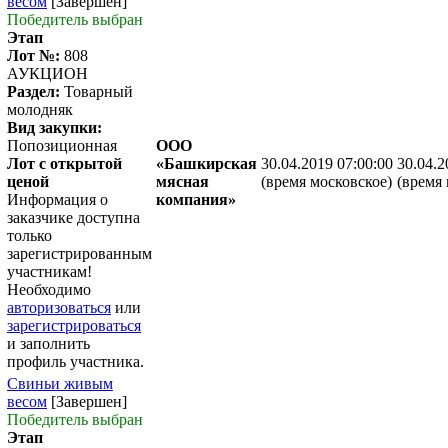
весом
[Завершен]
Победитель выбран
Этап
Лот №:
808
АУКЦИОН
Раздел:
Товарный
молодняк
Вид закупки:
Попозиционная
ООО
Лот с открытой
«Башкирская
30.04.2019 07:00:00
30.04.2
ценой
мясная
(время московское)
(время 
Информация о
компания»
заказчике доступна
только
зарегистрированным
участникам!
Необходимо
авторизоваться
или
зарегистрироваться
и заполнить
профиль участника.
Свиньи живым
весом
[Завершен]
Победитель выбран
Этап