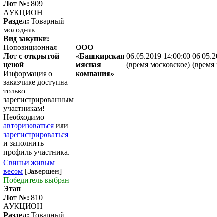
Лот №:
809
АУКЦИОН
Раздел:
Товарный
молодняк
Вид закупки:
Попозиционная
ООО
Лот с открытой
«Башкирская
06.05.2019 14:00:00
06.05.2
ценой
мясная
(время московское)
(время 
Информация о
компания»
заказчике доступна
только
зарегистрированным
участникам!
Необходимо
авторизоваться
или
зарегистрироваться
и заполнить
профиль участника.
Свиньи живым
весом
[Завершен]
Победитель выбран
Этап
Лот №:
810
АУКЦИОН
Раздел:
Товарный