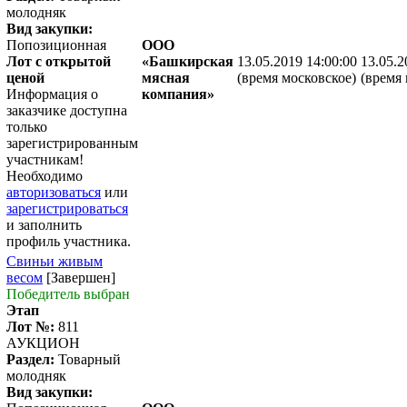
молодняк
Вид закупки:
Попозиционная
ООО
Лот с открытой
«Башкирская
13.05.2019 14:00:00
13.05.2
ценой
мясная
(время московское)
(время 
Информация о
компания»
заказчике доступна
только
зарегистрированным
участникам!
Необходимо
авторизоваться
или
зарегистрироваться
и заполнить
профиль участника.
Свиньи живым
весом
[Завершен]
Победитель выбран
Этап
Лот №:
811
АУКЦИОН
Раздел:
Товарный
молодняк
Вид закупки: