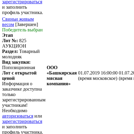
зарегистрироваться
и заполнить
профиль участника.
Свиньи живым
весом
[Завершен]
Победитель выбран
Этап
Лот №:
825
АУКЦИОН
Раздел:
Товарный
молодняк
Вид закупки:
Попозиционная
ООО
Лот с открытой
«Башкирская
01.07.2019 16:00:00
01.07.2
ценой
мясная
(время московское)
(время 
Информация о
компания»
заказчике доступна
только
зарегистрированным
участникам!
Необходимо
авторизоваться
или
зарегистрироваться
и заполнить
профиль участника.