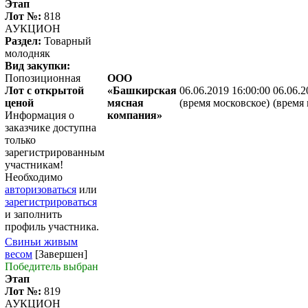
Этап
Лот №:
818
АУКЦИОН
Раздел:
Товарный
молодняк
Вид закупки:
Попозиционная
ООО
Лот с открытой
«Башкирская
06.06.2019 16:00:00
06.06.2
ценой
мясная
(время московское)
(время 
Информация о
компания»
заказчике доступна
только
зарегистрированным
участникам!
Необходимо
авторизоваться
или
зарегистрироваться
и заполнить
профиль участника.
Свиньи живым
весом
[Завершен]
Победитель выбран
Этап
Лот №:
819
АУКЦИОН