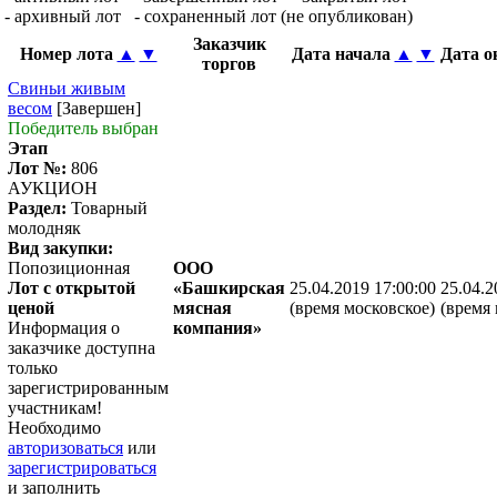
- архивный лот
- сохраненный лот (не опубликован)
Заказчик
Номер лота
▲
▼
Дата начала
▲
▼
Дата 
торгов
Свиньи живым
весом
[Завершен]
Победитель выбран
Этап
Лот №:
806
АУКЦИОН
Раздел:
Товарный
молодняк
Вид закупки:
Попозиционная
ООО
Лот с открытой
«Башкирская
25.04.2019 17:00:00
25.04.2
ценой
мясная
(время московское)
(время 
Информация о
компания»
заказчике доступна
только
зарегистрированным
участникам!
Необходимо
авторизоваться
или
зарегистрироваться
и заполнить