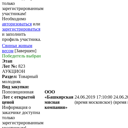
только
зарегистрированным
участникам!
Необходимо
авторизоваться
или
зарегистрироваться
и заполнить
профиль участника.
Свиньи живым
весом
[Завершен]
Победитель выбран
Этап
Лот №:
823
АУКЦИОН
Раздел:
Товарный
молодняк
Вид закупки:
Попозиционная
ООО
Лот с открытой
«Башкирская
24.06.2019 17:10:00
24.06.2
ценой
мясная
(время московское)
(время 
Информация о
компания»
заказчике доступна
только
зарегистрированным
участникам!