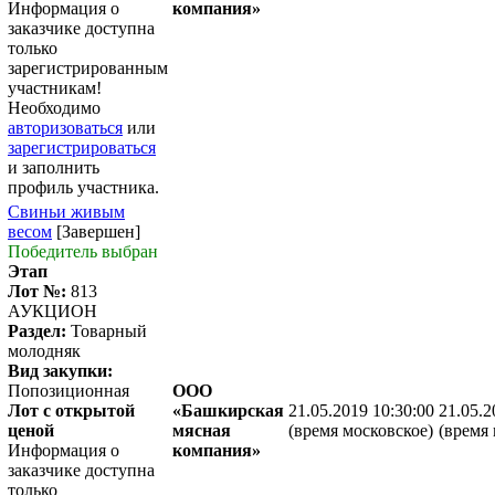
Информация о
компания»
заказчике доступна
только
зарегистрированным
участникам!
Необходимо
авторизоваться
или
зарегистрироваться
и заполнить
профиль участника.
Свиньи живым
весом
[Завершен]
Победитель выбран
Этап
Лот №:
813
АУКЦИОН
Раздел:
Товарный
молодняк
Вид закупки:
Попозиционная
ООО
Лот с открытой
«Башкирская
21.05.2019 10:30:00
21.05.2
ценой
мясная
(время московское)
(время 
Информация о
компания»
заказчике доступна
только