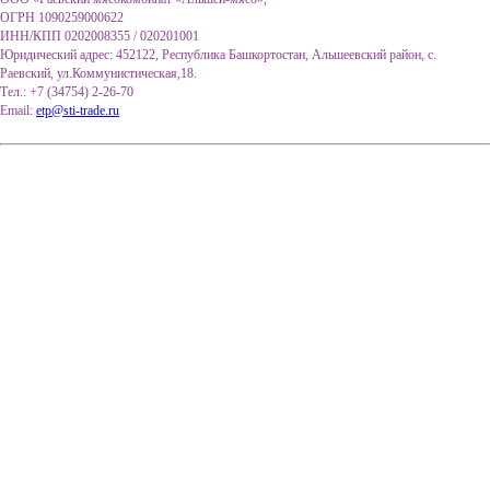
ОГРН 1090259000622
ИНН/КПП 0202008355 / 020201001
Юридический адрес: 452122, Республика Башкортостан, Альшеевский район, с.
Раевский, ул.Коммунистическая,18.
Тел.: +7 (34754) 2-26-70
Email:
etp@sti-trade.ru