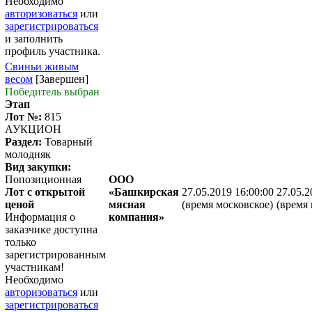
Необходимо
авторизоваться
или
зарегистрироваться
и заполнить
профиль участника.
Свиньи живым
весом
[Завершен]
Победитель выбран
Этап
Лот №:
815
АУКЦИОН
Раздел:
Товарный
молодняк
Вид закупки:
Попозиционная
ООО
Лот с открытой
«Башкирская
27.05.2019 16:00:00
27.05.2
ценой
мясная
(время московское)
(время 
Информация о
компания»
заказчике доступна
только
зарегистрированным
участникам!
Необходимо
авторизоваться
или
зарегистрироваться