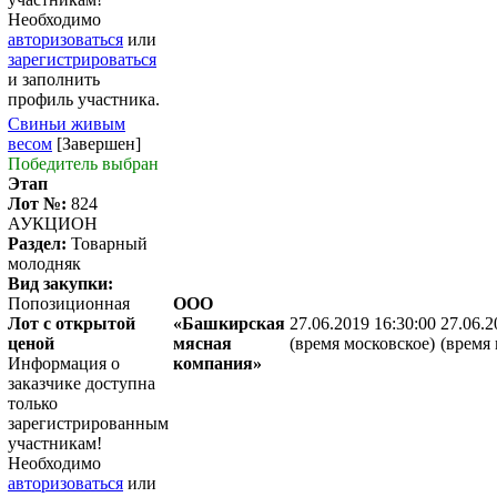
Необходимо
авторизоваться
или
зарегистрироваться
и заполнить
профиль участника.
Свиньи живым
весом
[Завершен]
Победитель выбран
Этап
Лот №:
824
АУКЦИОН
Раздел:
Товарный
молодняк
Вид закупки:
Попозиционная
ООО
Лот с открытой
«Башкирская
27.06.2019 16:30:00
27.06.2
ценой
мясная
(время московское)
(время 
Информация о
компания»
заказчике доступна
только
зарегистрированным
участникам!
Необходимо
авторизоваться
или