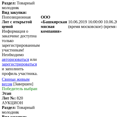
Раздел:
Товарный
молодняк
Вид закупки:
Попозиционная
ООО
Лот с открытой
«Башкирская
10.06.2019 16:00:00
10.06.2
ценой
мясная
(время московское)
(время 
Информация о
компания»
заказчике доступна
только
зарегистрированным
участникам!
Необходимо
авторизоваться
или
зарегистрироваться
и заполнить
профиль участника.
Свиньи живым
весом
[Завершен]
Победитель выбран
Этап
Лот №:
820
АУКЦИОН
Раздел:
Товарный
молодняк
Вид закупки: