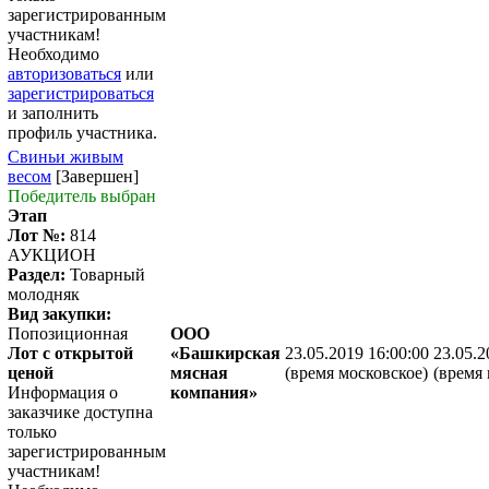
зарегистрированным
участникам!
Необходимо
авторизоваться
или
зарегистрироваться
и заполнить
профиль участника.
Свиньи живым
весом
[Завершен]
Победитель выбран
Этап
Лот №:
814
АУКЦИОН
Раздел:
Товарный
молодняк
Вид закупки:
Попозиционная
ООО
Лот с открытой
«Башкирская
23.05.2019 16:00:00
23.05.2
ценой
мясная
(время московское)
(время 
Информация о
компания»
заказчике доступна
только
зарегистрированным
участникам!