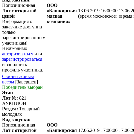
Попозиционная
ООО
Лот с открытой
«Башкирская
13.06.2019 16:00:00
13.06.2
ценой
мясная
(время московское)
(время 
Информация о
компания»
заказчике доступна
только
зарегистрированным
участникам!
Необходимо
авторизоваться
или
зарегистрироваться
и заполнить
профиль участника.
Свиньи живым
весом
[Завершен]
Победитель выбран
Этап
Лот №:
821
АУКЦИОН
Раздел:
Товарный
молодняк
Вид закупки:
Попозиционная
ООО
Лот с открытой
«Башкирская
17.06.2019 17:00:00
17.06.2