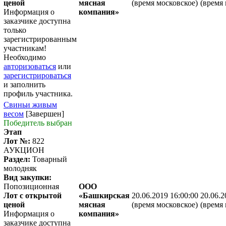
ценой
мясная
(время московское)
(время 
Информация о
компания»
заказчике доступна
только
зарегистрированным
участникам!
Необходимо
авторизоваться
или
зарегистрироваться
и заполнить
профиль участника.
Свиньи живым
весом
[Завершен]
Победитель выбран
Этап
Лот №:
822
АУКЦИОН
Раздел:
Товарный
молодняк
Вид закупки:
Попозиционная
ООО
Лот с открытой
«Башкирская
20.06.2019 16:00:00
20.06.2
ценой
мясная
(время московское)
(время 
Информация о
компания»
заказчике доступна