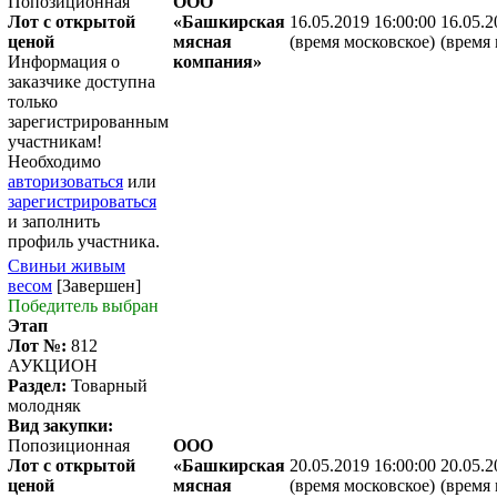
Попозиционная
ООО
Лот с открытой
«Башкирская
16.05.2019 16:00:00
16.05.2
ценой
мясная
(время московское)
(время 
Информация о
компания»
заказчике доступна
только
зарегистрированным
участникам!
Необходимо
авторизоваться
или
зарегистрироваться
и заполнить
профиль участника.
Свиньи живым
весом
[Завершен]
Победитель выбран
Этап
Лот №:
812
АУКЦИОН
Раздел:
Товарный
молодняк
Вид закупки:
Попозиционная
ООО
Лот с открытой
«Башкирская
20.05.2019 16:00:00
20.05.2
ценой
мясная
(время московское)
(время 