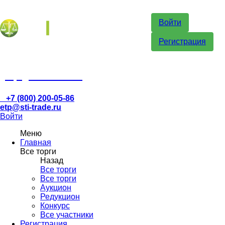
Войти
Регистрация
etp@sti-trade.ru
+7 (800) 200-05-86
etp@sti-trade.ru
Войти
Меню
Главная
Все торги
Назад
Все торги
Все торги
Аукцион
Редукцион
Конкурс
Все участники
Регистрация