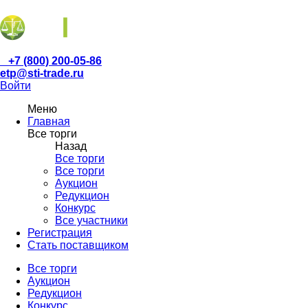
+7 (800) 200-05-86
etp@sti-trade.ru
Войти
Меню
Главная
Все торги
Назад
Все торги
Все торги
Аукцион
Редукцион
Конкурс
Все участники
Регистрация
Стать поставщиком
Все торги
Аукцион
Редукцион
Конкурс