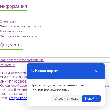
Информация
О компании
Политика конфиденциальности
Животноводство
Инструкция пользователя
Документы
Пользовательское соглашение
Регламент
×
🔍 Новая версия
ООО «Раевский мясокомбинат «Альшей-мясо»,
ОГРН 1090259000622
ИНН/КПП 0202008355 / 020201001
Протестируйте обновлённый сайт с
Юридический адрес: 452122, Республика Башкортостан, Альшеевский район,
новыми возможностями
с. Раевский, ул.Коммунистическая,18.
Тел.: +7 (34754) 2-26-70
Email:
etp@sti-trade.ru
Спросить позже
Перейти