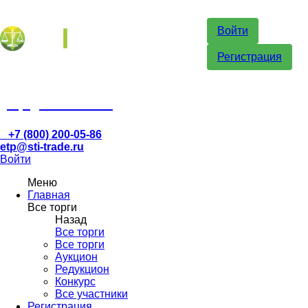
Войти
Регистрация
etp@sti-trade.ru
+7 (800) 200-05-86
etp@sti-trade.ru
Войти
Меню
Главная
Все торги
Назад
Все торги
Все торги
Аукцион
Редукцион
Конкурс
Все участники
Регистрация