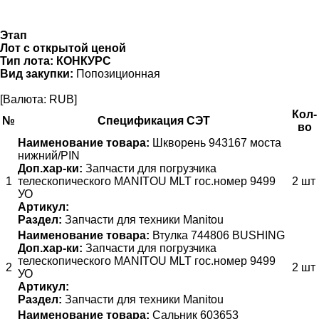
Этап
Лот с открытой ценой
Тип лота:
КОНКУРС
Вид закупки:
Попозиционная
[Валюта: RUB]
Кол-
№
Спецификация СЭТ
во
Наименование товара:
Шкворень 943167 моста
нижний/PIN
Доп.хар-ки:
Запчасти для погрузчика
1
телескопического MANITOU MLT гос.номер 9499
2 шт
УО
Артикул:
Раздел:
Запчасти для техники Manitou
Наименование товара:
Втулка 744806 BUSHING
Доп.хар-ки:
Запчасти для погрузчика
телескопического MANITOU MLT гос.номер 9499
2
2 шт
УО
Артикул:
Раздел:
Запчасти для техники Manitou
Наименование товара:
Сальник 603653