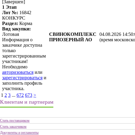
[Завершен]
1 Этап
Лот №:
16842
КОНКУРС
Раздел:
Корма
Вид закупки:
Лотовая
СВИНОКОМПЛЕКС
04.08.2026 14:50
Информация о
ПРИОЗЕРНЫЙ АО
(время московско
заказчике доступна
только
зарегистрированным
участникам!
Необходимо
авторизоваться
или
зарегистрироваться
и
заполнить профиль
участника.
1
2
3
...
672
673
>
Клиентам и партнерам
Стать поставщиком
Стать заказчиком
Документы и регламенты