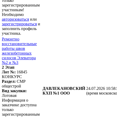
только
зарегистрированным
участникам!
Необходимо
авторизоваться
или
зарегистрироваться
и
заполнить профиль
участника.
Ремонтно
восстановительные
работы швов
железобетонных
силосов Элеватора
№2 и №3
2 Этап
Лот №:
16845
КОНКУРС
Раздел:
СМР
общестрой
ДАВЛЕКАНОВСКИЙ
24.07.2026 10:58
Вид закупки:
КХП №1 ООО
(время московско
Лотовая
Информация о
заказчике доступна
только
зарегистрированным