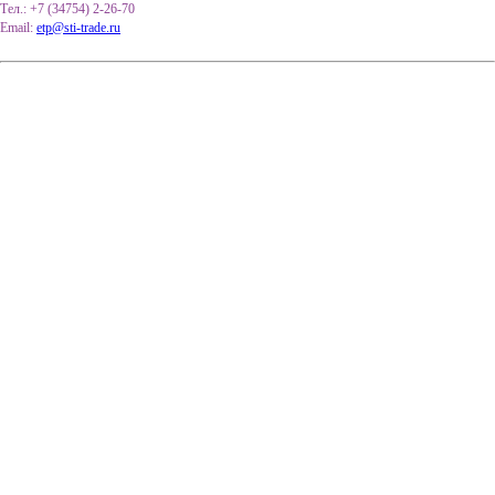
Тел.: +7 (34754) 2-26-70
Email:
etp@sti-trade.ru