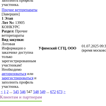
заполнить профиль
участника.
Прочие ветпрепараты
[Завершен]
1 Этап
Лот №:
13905
КОНКУРС
Раздел:
Прочие
ветпрепараты
Вид закупки:
Лотовая
01.07.2025 09:
Информация о
Уфимский СГЦ, ООО
(время московс
заказчике доступна
только
зарегистрированным
участникам!
Необходимо
авторизоваться
или
зарегистрироваться
и
заполнить профиль
участника.
<
1
2
...
545
546
547
548
549
...
672
673
>
Клиентам и партнерам