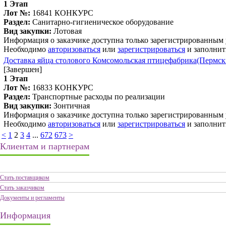
1 Этап
Лот №:
16841
КОНКУРС
Раздел:
Санитарно-гигиеническое оборудование
Вид закупки:
Лотовая
Информация о заказчике доступна только зарегистрированным
Необходимо
авторизоваться
или
зарегистрироваться
и заполнит
Доставка яйца столового Комсомольская птицефабрика(Пермск
[Завершен]
1 Этап
Лот №:
16833
КОНКУРС
Раздел:
Транспортные расходы по реализации
Вид закупки:
Зонтичная
Информация о заказчике доступна только зарегистрированным
Необходимо
авторизоваться
или
зарегистрироваться
и заполнит
<
1
2
3
4
...
672
673
>
Клиентам и партнерам
Стать поставщиком
Стать заказчиком
Документы и регламенты
Информация