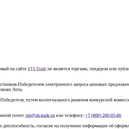
имый на сайте
STI-Trade
не является торгами, тендером или публ
частником-Победителем электронного запроса ценовых предложе
овиях Лота.
-Победителя, путем коллегиального решения конкурсной комисси
онной почте:
etp@sti-trade.ru
или телефону:
+7 (800) 200-05-86
 дееспособность, согласие на получение информации об оформле