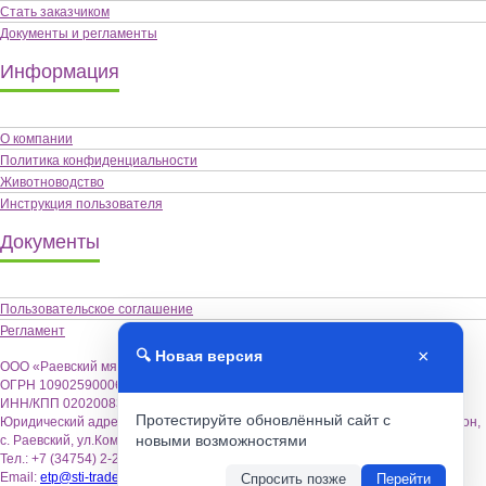
Стать заказчиком
Документы и регламенты
Информация
О компании
Политика конфиденциальности
Животноводство
Инструкция пользователя
Документы
Пользовательское соглашение
Регламент
×
🔍 Новая версия
ООО «Раевский мясокомбинат «Альшей-мясо»,
ОГРН 1090259000622
ИНН/КПП 0202008355 / 020201001
Протестируйте обновлённый сайт с
Юридический адрес: 452122, Республика Башкортостан, Альшеевский район,
новыми возможностями
с. Раевский, ул.Коммунистическая,18.
Тел.: +7 (34754) 2-26-70
Email:
etp@sti-trade.ru
Спросить позже
Перейти