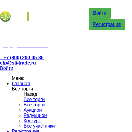
Войти
Регистрация
etp@sti-trade.ru
+7 (800) 200-05-86
etp@sti-trade.ru
Войти
Меню
Главная
Все торги
Назад
Все торги
Все торги
Аукцион
Редукцион
Конкурс
Все участники
Регистрация