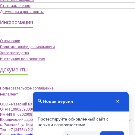
Стать заказчиком
Документы и регламенты
Информация
О компании
Политика конфиденциальности
Животноводство
Инструкция пользователя
Документы
Пользовательское соглашение
Регламент
×
🔍 Новая версия
ООО «Раевский мясокомбинат «Альшей-мясо»,
ОГРН 1090259000622
ИНН/КПП 0202008355 / 020201001
Протестируйте обновлённый сайт с
Юридический адрес: 452122, Республика Башкортостан, Альшеевский район,
новыми возможностями
с. Раевский, ул.Коммунистическая,18.
Тел.: +7 (34754) 2-26-70
Email:
etp@sti-trade.ru