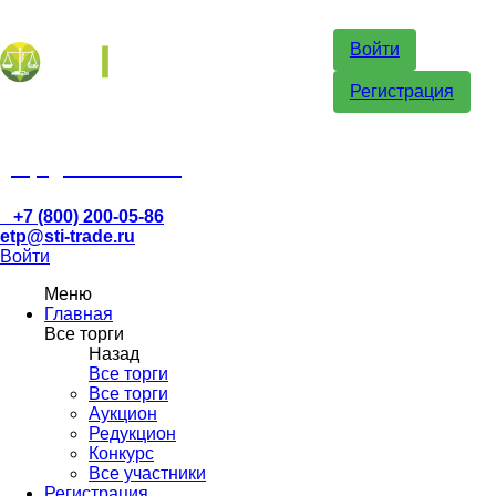
Войти
Регистрация
etp@sti-trade.ru
+7 (800) 200-05-86
etp@sti-trade.ru
Войти
Меню
Главная
Все торги
Назад
Все торги
Все торги
Аукцион
Редукцион
Конкурс
Все участники
Регистрация