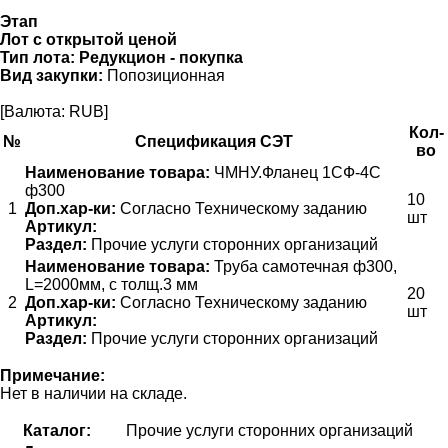
Этап
Лот с открытой ценой
Тип лота:
Редукцион - покупка
Вид закупки:
Попозиционная
[Валюта: RUB]
Кол-
№
Спецификация СЭТ
во
Наименование товара:
ЧМНУ.Фланец 1СФ-4С
ф300
10
1
Доп.хар-ки:
Согласно Техническому заданию
шт
Артикул:
Раздел:
Прочие услуги сторонних организаций
Наименование товара:
Труба самотечная ф300,
L=2000мм, с толщ.3 мм
20
2
Доп.хар-ки:
Согласно Техническому заданию
шт
Артикул:
Раздел:
Прочие услуги сторонних организаций
Примечание:
Нет в наличии на складе.
Каталог:
Прочие услуги сторонних организаций