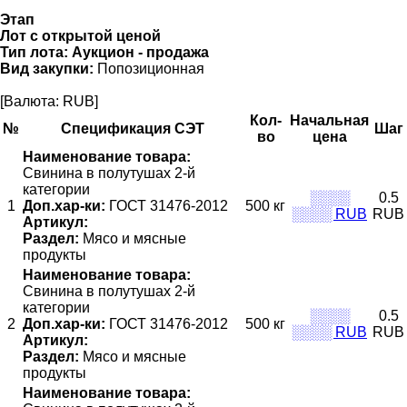
Этап
Лот с открытой ценой
Тип лота:
Аукцион - продажа
Вид закупки:
Попозиционная
[Валюта: RUB]
Кол-
Начальная
№
Спецификация СЭТ
Шаг
во
цена
Наименование товара:
Свинина в полутушах 2-й
категории
░░░░
0.5
1
Доп.хар-ки:
ГОСТ 31476-2012
500 кг
░░░░ RUB
RUB
Артикул:
Раздел:
Мясо и мясные
продукты
Наименование товара:
Свинина в полутушах 2-й
категории
░░░░
0.5
2
Доп.хар-ки:
ГОСТ 31476-2012
500 кг
░░░░ RUB
RUB
Артикул:
Раздел:
Мясо и мясные
продукты
Наименование товара: