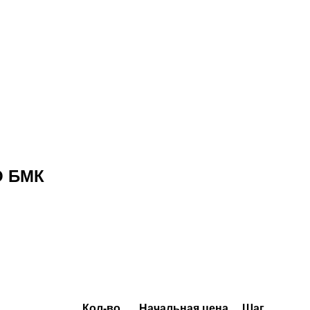
О БМК
Кол-во
Начальная цена
Шаг