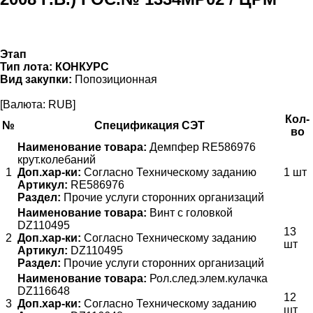
Этап
Тип лота:
КОНКУРС
Вид закупки:
Попозиционная
[Валюта: RUB]
Кол-
№
Спецификация СЭТ
во
Наименование товара:
Демпфер RE586976
крут.колебаний
1
Доп.хар-ки:
Согласно Техническому заданию
1 шт
Артикул:
RE586976
Раздел:
Прочие услуги сторонних организаций
Наименование товара:
Винт с головкой
DZ110495
13
2
Доп.хар-ки:
Согласно Техническому заданию
шт
Артикул:
DZ110495
Раздел:
Прочие услуги сторонних организаций
Наименование товара:
Рол.след.элем.кулачка
DZ116648
12
3
Доп.хар-ки:
Согласно Техническому заданию
шт