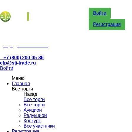
Войти
Регистрация
etp@sti-trade.ru
+7 (800) 200-05-86
etp@sti-trade.ru
Войти
Меню
Главная
Все торги
Назад
Все торги
Все торги
Аукцион
Редукцион
Конкурс
Все участники
Регистрация