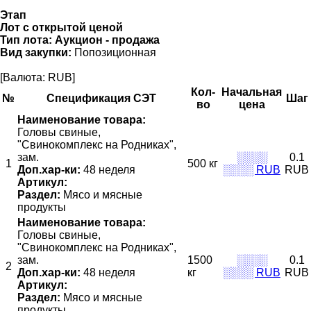
Этап
Лот с открытой ценой
Тип лота:
Аукцион - продажа
Вид закупки:
Попозиционная
[Валюта: RUB]
Кол-
Начальная
№
Спецификация СЭТ
Шаг
во
цена
Наименование товара:
Головы свиные,
"Свинокомплекс на Родниках",
зам.
░░░░
0.1
1
500 кг
Доп.хар-ки:
48 неделя
░░░░ RUB
RUB
Артикул:
Раздел:
Мясо и мясные
продукты
Наименование товара:
Головы свиные,
"Свинокомплекс на Родниках",
зам.
1500
░░░░
0.1
2
Доп.хар-ки:
48 неделя
кг
░░░░ RUB
RUB
Артикул:
Раздел:
Мясо и мясные
продукты