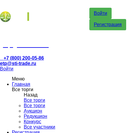
Войти
Регистрация
etp@sti-trade.ru
+7 (800) 200-05-86
etp@sti-trade.ru
Войти
Меню
Главная
Все торги
Назад
Все торги
Все торги
Аукцион
Редукцион
Конкурс
Все участники
Регистрация