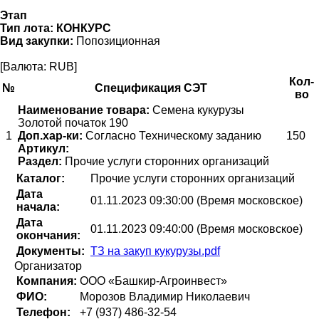
Этап
Тип лота:
КОНКУРС
Вид закупки:
Попозиционная
[Валюта: RUB]
Кол-
№
Спецификация СЭТ
во
Наименование товара:
Семена кукурузы
Золотой початок 190
1
Доп.хар-ки:
Согласно Техническому заданию
150
Артикул:
Раздел:
Прочие услуги сторонних организаций
Каталог:
Прочие услуги сторонних организаций
Дата
01.11.2023 09:30:00 (Время московское)
начала:
Дата
01.11.2023 09:40:00 (Время московское)
окончания:
Документы:
ТЗ на закуп кукурузы.pdf
Организатор
Компания:
ООО «Башкир-Агроинвест»
ФИО:
Морозов Владимир Николаевич
Телефон:
+7 (937) 486-32-54