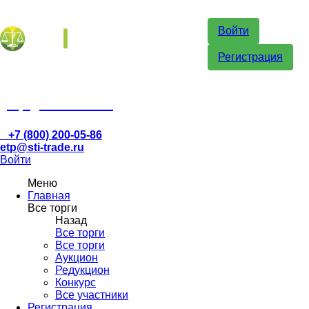
Войти
Регистрация
etp@sti-trade.ru
+7 (800) 200-05-86
etp@sti-trade.ru
Войти
Меню
Главная
Все торги
Назад
Все торги
Все торги
Аукцион
Редукцион
Конкурс
Все участники
Регистрация