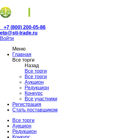
+7 (800) 200-05-86
etp@sti-trade.ru
Войти
Меню
Главная
Все торги
Назад
Все торги
Все торги
Аукцион
Редукцион
Конкурс
Все участники
Регистрация
Стать поставщиком
Все торги
Аукцион
Редукцион
Конкурс