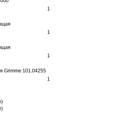
9000
1
ющая
1
ющая
1
я Grimme 101.04255
1
е)
е)