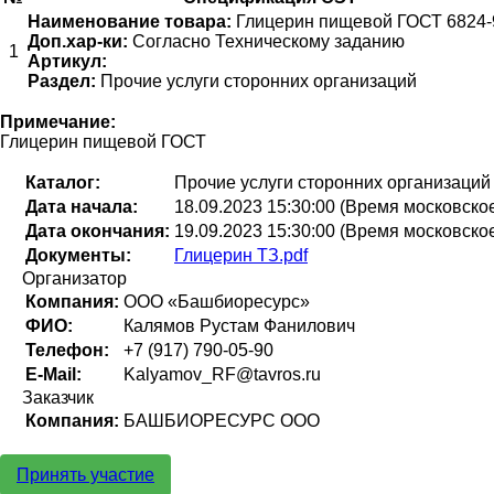
Наименование товара:
Глицерин пищевой ГОСТ 6824-
Доп.хар-ки:
Согласно Техническому заданию
1
Артикул:
Раздел:
Прочие услуги сторонних организаций
Примечание:
Глицерин пищевой ГОСТ
Каталог:
Прочие услуги сторонних организаций
Дата начала:
18.09.2023 15:30:00 (Время московско
Дата окончания:
19.09.2023 15:30:00 (Время московско
Документы:
Глицерин ТЗ.pdf
Организатор
Компания:
ООО «Башбиоресурс»
ФИО:
Калямов Рустам Фанилович
Телефон:
+7 (917) 790-05-90
E-Mail:
Kalyamov_RF@tavros.ru
Заказчик
Компания:
БАШБИОРЕСУРС ООО
Принять участие