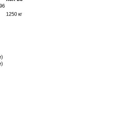
96
1250 кг
е)
е)