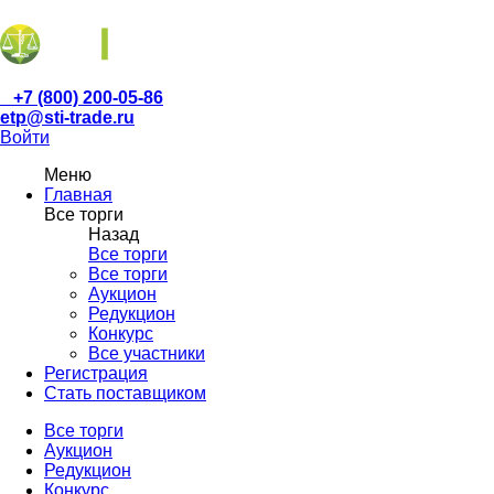
+7 (800) 200-05-86
etp@sti-trade.ru
Войти
Меню
Главная
Все торги
Назад
Все торги
Все торги
Аукцион
Редукцион
Конкурс
Все участники
Регистрация
Стать поставщиком
Все торги
Аукцион
Редукцион
Конкурс