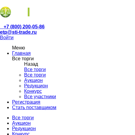
+7 (800) 200-05-86
etp@sti-trade.ru
Войти
Меню
Главная
Все торги
Назад
Все торги
Все торги
Аукцион
Редукцион
Конкурс
Все участники
Регистрация
Стать поставщиком
Все торги
Аукцион
Редукцион
Конкурс