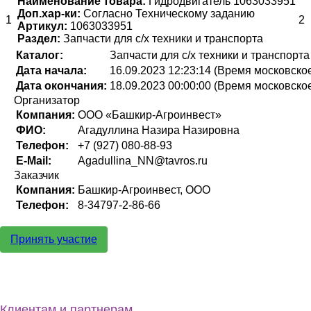
Наименование товара:
Гидродвигатель 1063033951
Доп.хар-ки:
Согласно Техническому заданию
1
2
Артикул:
1063033951
Раздел:
Запчасти для с/х техники и транспорта
Каталог:
Запчасти для с/х техники и транспорта
Дата начала:
16.09.2023 12:23:14 (Время московско
Дата окончания:
18.09.2023 00:00:00 (Время московско
Организатор
Компания:
ООО «Башкир-Агроинвест»
ФИО:
Агадуллина Назира Назировна
Телефон:
+7 (927) 080-88-93
E-Mail:
Agadullina_NN@tavros.ru
Заказчик
Компания:
Башкир-Агроинвест, ООО
Телефон:
8-34797-2-86-66
Принять участие
Клиентам и партнерам