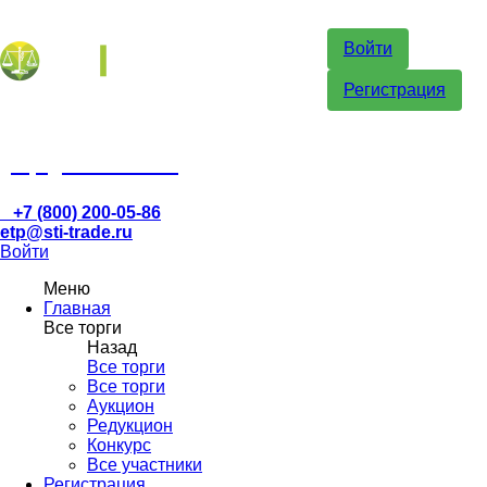
Войти
Регистрация
etp@sti-trade.ru
+7 (800) 200-05-86
etp@sti-trade.ru
Войти
Меню
Главная
Все торги
Назад
Все торги
Все торги
Аукцион
Редукцион
Конкурс
Все участники
Регистрация