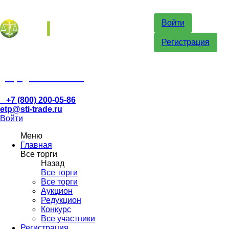
Войти
Регистрация
etp@sti-trade.ru
+7 (800) 200-05-86
etp@sti-trade.ru
Войти
Меню
Главная
Все торги
Назад
Все торги
Все торги
Аукцион
Редукцион
Конкурс
Все участники
Регистрация