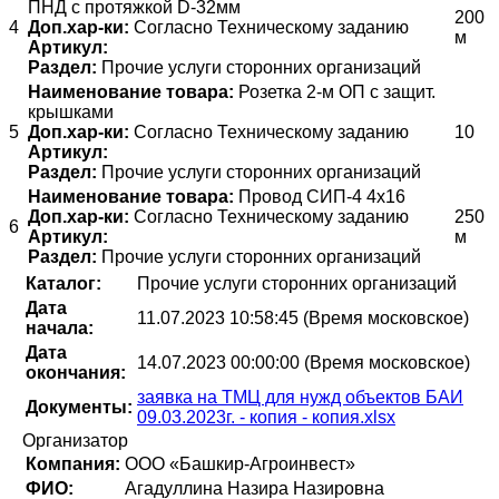
ПНД с протяжкой D-32мм
200
4
Доп.хар-ки:
Согласно Техническому заданию
м
Артикул:
Раздел:
Прочие услуги сторонних организаций
Наименование товара:
Розетка 2-м ОП с защит.
крышками
5
Доп.хар-ки:
Согласно Техническому заданию
10
Артикул:
Раздел:
Прочие услуги сторонних организаций
Наименование товара:
Провод СИП-4 4х16
Доп.хар-ки:
Согласно Техническому заданию
250
6
Артикул:
м
Раздел:
Прочие услуги сторонних организаций
Каталог:
Прочие услуги сторонних организаций
Дата
11.07.2023 10:58:45 (Время московское)
начала:
Дата
14.07.2023 00:00:00 (Время московское)
окончания:
заявка на ТМЦ для нужд объектов БАИ
Документы:
09.03.2023г. - копия - копия.xlsx
Организатор
Компания:
ООО «Башкир-Агроинвест»
ФИО:
Агадуллина Назира Назировна