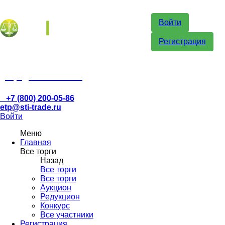
Войти
Регистрация
etp@sti-trade.ru
+7 (800) 200-05-86
etp@sti-trade.ru
Войти
Меню
Главная
Все торги
Назад
Все торги
Все торги
Аукцион
Редукцион
Конкурс
Все участники
Регистрация