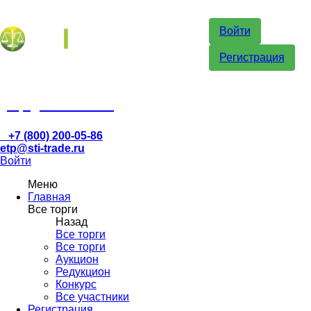
Войти
Регистрация
etp@sti-trade.ru
+7 (800) 200-05-86
etp@sti-trade.ru
Войти
Меню
Главная
Все торги
Назад
Все торги
Все торги
Аукцион
Редукцион
Конкурс
Все участники
Регистрация