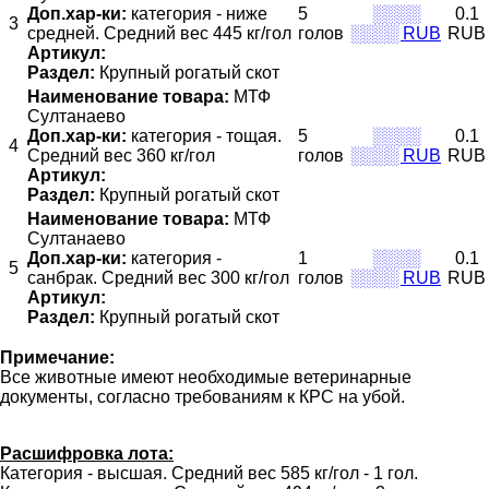
Доп.хар-ки:
категория - ниже
5
░░░░
0.1
3
средней. Средний вес 445 кг/гол
голов
░░░░ RUB
RUB
Артикул:
Раздел:
Крупный рогатый скот
Наименование товара:
МТФ
Султанаево
Доп.хар-ки:
категория - тощая.
5
░░░░
0.1
4
Средний вес 360 кг/гол
голов
░░░░ RUB
RUB
Артикул:
Раздел:
Крупный рогатый скот
Наименование товара:
МТФ
Султанаево
Доп.хар-ки:
категория -
1
░░░░
0.1
5
санбрак. Средний вес 300 кг/гол
голов
░░░░ RUB
RUB
Артикул:
Раздел:
Крупный рогатый скот
Примечание:
Все животные имеют необходимые ветеринарные
документы, согласно требованиям к КРС на убой.
Расшифровка лота:
Категория - высшая. Средний вес 585 кг/гол - 1 гол.