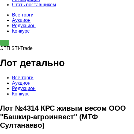
Стать поставщиком
Все торги
Аукцион
Редукцион
Конкурс
ЭТП STI-Trade
Лот детально
Все торги
Аукцион
Редукцион
Конкурс
Лот №4314 КРС живым весом ООО
"Башкир-агроинвест" (МТФ
Султанаево)