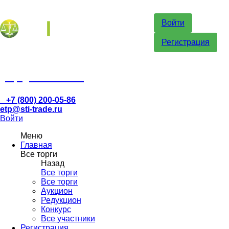
Войти
Регистрация
etp@sti-trade.ru
+7 (800) 200-05-86
etp@sti-trade.ru
Войти
Меню
Главная
Все торги
Назад
Все торги
Все торги
Аукцион
Редукцион
Конкурс
Все участники
Регистрация