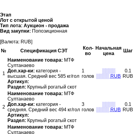
Этап
Лот с открытой ценой
Тип лота:
Аукцион - продажа
Вид закупки:
Попозиционная
[Валюта: RUB]
Кол-
Начальная
№
Спецификация СЭТ
Шаг
во
цена
Наименование товара:
МТФ
Султанаево
Доп.хар-ки:
категория -
1
░░░░
0.1
1
высшая. Средний вес 585 кг/гол
голов
░░░░ RUB
RUB
Артикул:
Раздел:
Крупный рогатый скот
Наименование товара:
МТФ
Султанаево
Доп.хар-ки:
категория -
3
░░░░
0.1
2
средняя. Средний вес 494 кг/гол
голов
░░░░ RUB
RUB
Артикул:
Раздел:
Крупный рогатый скот
Наименование товара:
МТФ
Султанаево