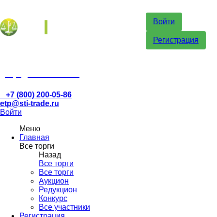
Войти
Регистрация
etp@sti-trade.ru
+7 (800) 200-05-86
etp@sti-trade.ru
Войти
Меню
Главная
Все торги
Назад
Все торги
Все торги
Аукцион
Редукцион
Конкурс
Все участники
Регистрация