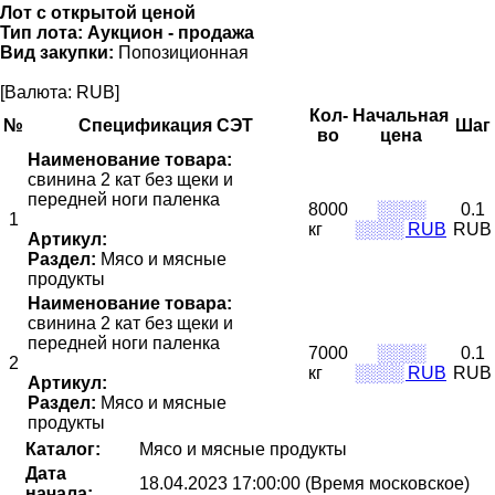
Лот с открытой ценой
Тип лота:
Аукцион - продажа
Вид закупки:
Попозиционная
[Валюта: RUB]
Кол-
Начальная
№
Спецификация СЭТ
Шаг
во
цена
Наименование товара:
свинина 2 кат без щеки и
передней ноги паленка
8000
░░░░
0.1
1
кг
░░░░ RUB
RUB
Артикул:
Раздел:
Мясо и мясные
продукты
Наименование товара:
свинина 2 кат без щеки и
передней ноги паленка
7000
░░░░
0.1
2
кг
░░░░ RUB
RUB
Артикул:
Раздел:
Мясо и мясные
продукты
Каталог:
Мясо и мясные продукты
Дата
18.04.2023 17:00:00 (Время московское)
начала: