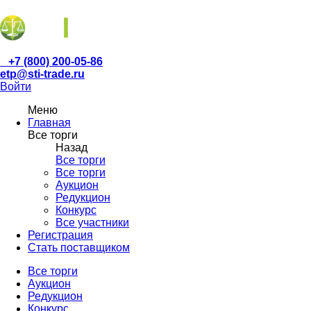
+7 (800) 200-05-86
etp@sti-trade.ru
Войти
Меню
Главная
Все торги
Назад
Все торги
Все торги
Аукцион
Редукцион
Конкурс
Все участники
Регистрация
Стать поставщиком
Все торги
Аукцион
Редукцион
Конкурс