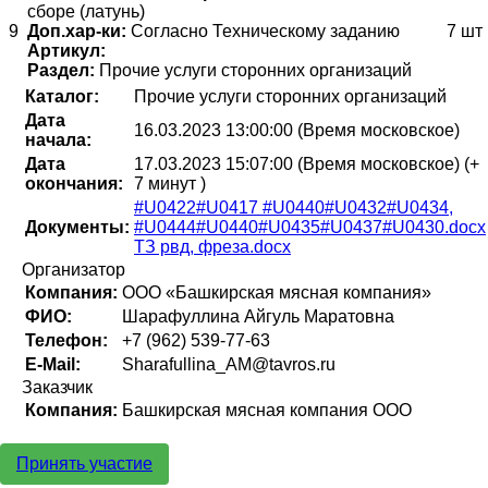
сборе (латунь)
9
Доп.хар-ки:
Согласно Техническому заданию
7 шт
Артикул:
Раздел:
Прочие услуги сторонних организаций
Каталог:
Прочие услуги сторонних организаций
Дата
16.03.2023 13:00:00 (Время московское)
начала:
Дата
17.03.2023 15:07:00 (Время московское)
(+
окончания:
7 минут )
#U0422#U0417 #U0440#U0432#U0434,
Документы:
#U0444#U0440#U0435#U0437#U0430.docx
ТЗ рвд, фреза.docx
Организатор
Компания:
ООО «Башкирская мясная компания»
ФИО:
Шарафуллина Айгуль Маратовна
Телефон:
+7 (962) 539-77-63
E-Mail:
Sharafullina_AM@tavros.ru
Заказчик
Компания:
Башкирская мясная компания ООО
Принять участие