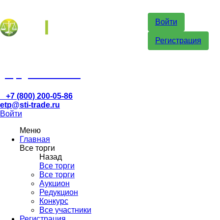
Войти
Регистрация
etp@sti-trade.ru
+7 (800) 200-05-86
etp@sti-trade.ru
Войти
Меню
Главная
Все торги
Назад
Все торги
Все торги
Аукцион
Редукцион
Конкурс
Все участники
Регистрация