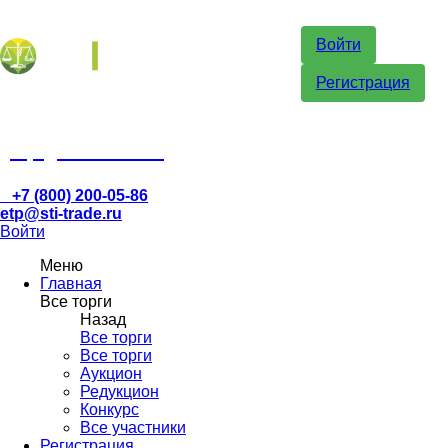
Войти
Регистрация
etp@sti-trade.ru
+7 (800) 200-05-86
etp@sti-trade.ru
Войти
Меню
Главная
Все торги
Назад
Все торги
Все торги
Аукцион
Редукцион
Конкурс
Все участники
Регистрация