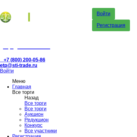
Войти
Регистрация
etp@sti-trade.ru
+7 (800) 200-05-86
etp@sti-trade.ru
Войти
Меню
Главная
Все торги
Назад
Все торги
Все торги
Аукцион
Редукцион
Конкурс
Все участники
Регистрация