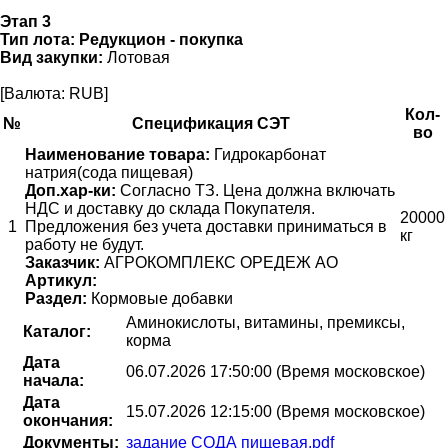
Этап 3
Тип лота:
Редукцион - покупка
Вид закупки:
Лотовая
[Валюта: RUB]
Кол-
№
Спецификация СЭТ
во
Наименование товара:
Гидрокарбонат
натрия(сода пищевая)
Доп.хар-ки:
Согласно ТЗ. Цена должна включать
НДС и доставку до склада Покупателя.
20000
1
Предложения без учета доставки приниматься в
кг
работу не будут.
Заказчик:
АГРОКОМПЛЕКС ОРЕДЕЖ АО
Артикул:
Раздел:
Кормовые добавки
Аминокислоты, витамины, премиксы,
Каталог:
корма
Дата
06.07.2026 17:50:00 (Время московское)
начала:
Дата
15.07.2026 12:15:00 (Время московское)
окончания:
Документы:
задание СОДА пищевая.pdf