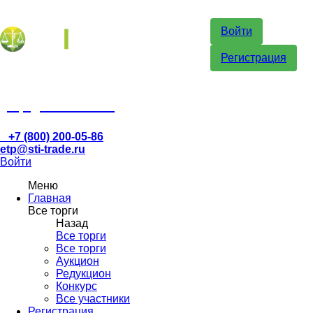
Войти
Регистрация
etp@sti-trade.ru
+7 (800) 200-05-86
etp@sti-trade.ru
Войти
Меню
Главная
Все торги
Назад
Все торги
Все торги
Аукцион
Редукцион
Конкурс
Все участники
Регистрация