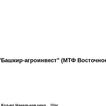
Башкир-агроинвест" (МТФ Восточно
Кол-во
Начальная цена
Шаг