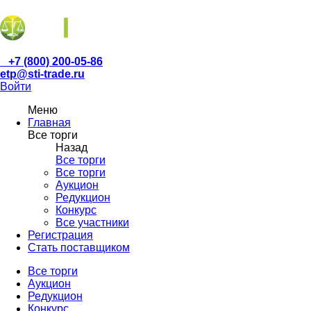
+7 (800) 200-05-86
etp@sti-trade.ru
Войти
Меню
Главная
Все торги
Назад
Все торги
Все торги
Аукцион
Редукцион
Конкурс
Все участники
Регистрация
Стать поставщиком
Все торги
Аукцион
Редукцион
Конкурс