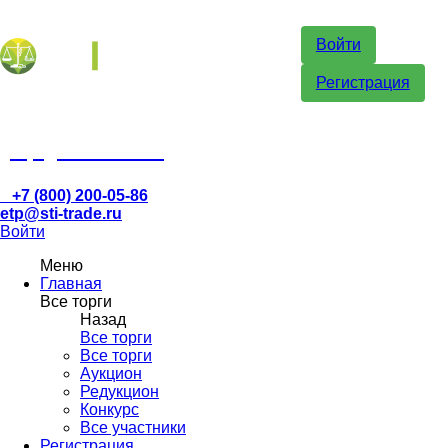
Войти
Регистрация
etp@sti-trade.ru
+7 (800) 200-05-86
etp@sti-trade.ru
Войти
Меню
Главная
Все торги
Назад
Все торги
Все торги
Аукцион
Редукцион
Конкурс
Все участники
Регистрация