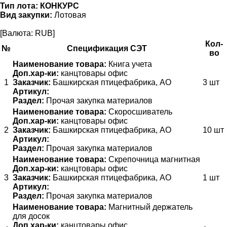
Тип лота:
КОНКУРС
Вид закупки:
Лотовая
[Валюта: RUB]
Кол-
№
Спецификация СЭТ
во
Наименование товара:
Книга учета
Доп.хар-ки:
канцтовары офис
1
Заказчик:
Башкирская птицефабрика, АО
3 шт
Артикул:
Раздел:
Прочая закупка материалов
Наименование товара:
Скоросшиватель
Доп.хар-ки:
канцтовары офис
2
Заказчик:
Башкирская птицефабрика, АО
10 шт
Артикул:
Раздел:
Прочая закупка материалов
Наименование товара:
Скрепочница магнитная
Доп.хар-ки:
канцтовары офис
3
Заказчик:
Башкирская птицефабрика, АО
1 шт
Артикул:
Раздел:
Прочая закупка материалов
Наименование товара:
Магнитный держатель
для досок
Доп.хар-ки:
канцтовары офис