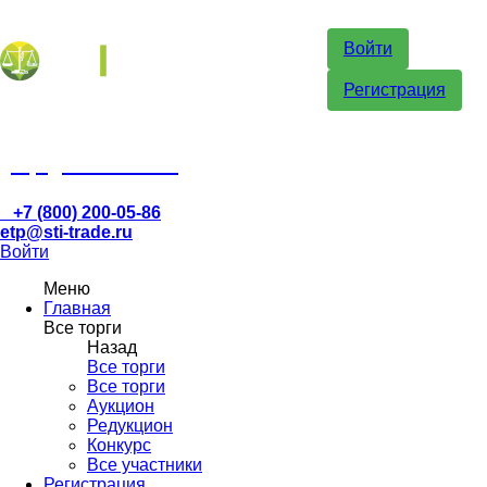
Войти
Регистрация
etp@sti-trade.ru
+7 (800) 200-05-86
etp@sti-trade.ru
Войти
Меню
Главная
Все торги
Назад
Все торги
Все торги
Аукцион
Редукцион
Конкурс
Все участники
Регистрация