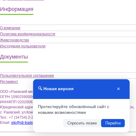
Информация
О компании
Политика конфиденциальности
Животноводство
Инструкция пользователя
Документы
Пользовательское соглашение
Регламент
×
🔍 Новая версия
ООО «Раевский мясокомбинат «Альшей-мясо»,
ОГРН 1090259000622
ИНН/КПП 0202008355 / 020201001
Протестируйте обновлённый сайт с
Юридический адрес: 452122, Республика Башкортостан, Альшеевский район,
новыми возможностями
с. Раевский, ул.Коммунистическая,18.
Тел.: +7 (34754) 2-26-70
Email:
etp@sti-trade.ru
Спросить позже
Перейти