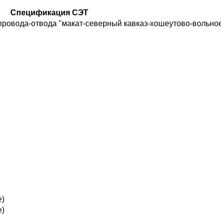
Спецификация СЭТ
ровода-отвода "макат-северный кавказ-хошеутово-вольное
е)
е)