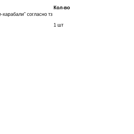
Кол-во
-харабали" согласно тз
1 шт