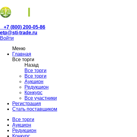
+7 (800) 200-05-86
etp@sti-trade.ru
Войти
Меню
Главная
Все торги
Назад
Все торги
Все торги
Аукцион
Редукцион
Конкурс
Все участники
Регистрация
Стать поставщиком
Все торги
Аукцион
Редукцион
Конкурс