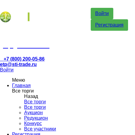
Войти
Регистрация
etp@sti-trade.ru
+7 (800) 200-05-86
etp@sti-trade.ru
Войти
Меню
Главная
Все торги
Назад
Все торги
Все торги
Аукцион
Редукцион
Конкурс
Все участники
Регистрация