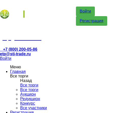
Войти
Регистрация
etp@sti-trade.ru
+7 (800) 200-05-86
etp@sti-trade.ru
Войти
Меню
Главная
Все торги
Назад
Все торги
Все торги
Аукцион
Редукцион
Конкурс
Все участники
Регистрация